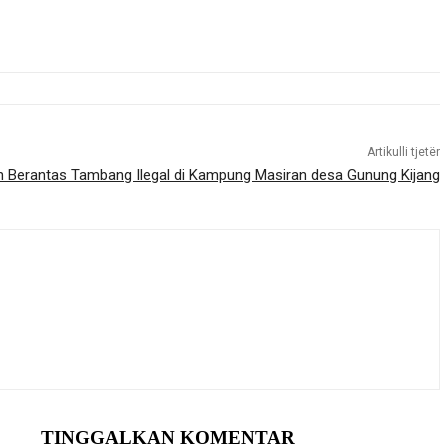
Artikulli tjetër
an Berantas Tambang Ilegal di Kampung Masiran desa Gunung Kijang
TINGGALKAN KOMENTAR