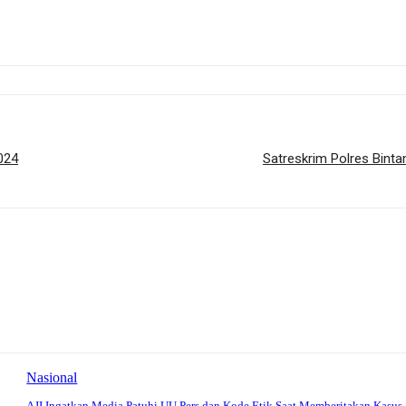
024
Satreskrim Polres Bint
Nasional
AJI Ingatkan Media Patuhi UU Pers dan Kode Etik Saat Memberitakan Kasus