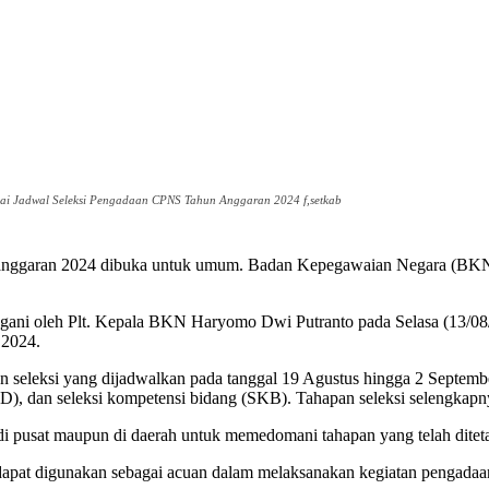
i Jadwal Seleksi Pengadaan CPNS Tahun Anggaran 2024 f,setkab
ggaran 2024 dibuka untuk umum. Badan Kepegawaian Negara (BKN)
ngani oleh Plt. Kepala BKN Haryomo Dwi Putranto pada Selasa (13/08
 2024.
eksi yang dijadwalkan pada tanggal 19 Agustus hingga 2 September 2
D), dan seleksi kompetensi bidang (SKB). Tahapan seleksi selengkapnya
i pusat maupun di daerah untuk memedomani tahapan yang telah dite
ni dapat digunakan sebagai acuan dalam melaksanakan kegiatan pengad