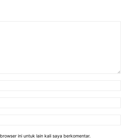
Nama:*
Email:*
Website:
rowser ini untuk lain kali saya berkomentar.