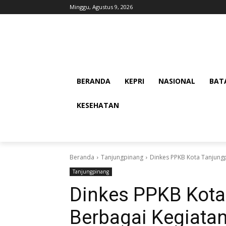
Minggu, Agustus 9, 2026
BERANDA
KEPRI
NASIONAL
BAT
KESEHATAN
Beranda
Tanjungpinang
Dinkes PPKB Kota Tanjung
Tanjungpinang
Dinkes PPKB Kota
Berbagai Kegiata