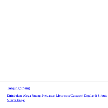
Tanjungpinang
Dirindukan Warga Pinang, Kejuaraan Motocross/Gasstrack Digelar di Sirkuit
Sungai Ungar