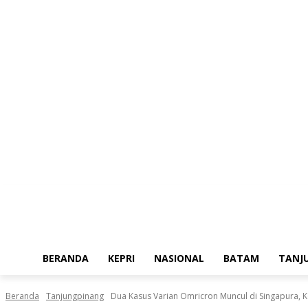
Sabtu, Agustus 8, 2026
BERANDA
KEPRI
NASIONAL
BATAM
TANJ
Beranda
Tanjungpinang
Dua Kasus Varian Omricron Muncul di Singapura, Ke