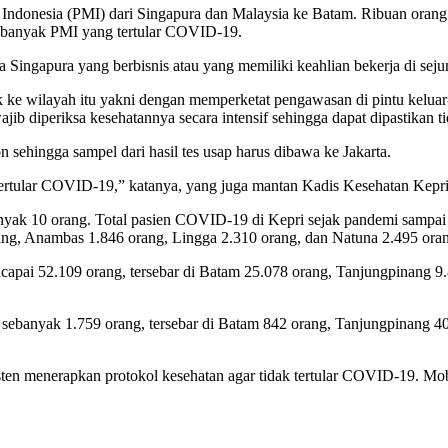
 Indonesia (PMI) dari Singapura dan Malaysia ke Batam. Ribuan orang
 banyak PMI yang tertular COVID-19.
Singapura yang berbisnis atau yang memiliki keahlian bekerja di seju
e wilayah itu yakni dengan memperketat pengawasan di pintu keluar- 
ajib diperiksa kesehatannya secara intensif sehingga dapat dipastika
ehingga sampel dari hasil tes usap harus dibawa ke Jakarta.
 tertular COVID-19,” katanya, yang juga mantan Kadis Kesehatan Kepri
yak 10 orang. Total pasien COVID-19 di Kepri sejak pandemi sampai s
ang, Anambas 1.846 orang, Lingga 2.310 orang, dan Natuna 2.495 ora
apai 52.109 orang, tersebar di Batam 25.078 orang, Tanjungpinang 9
sebanyak 1.759 orang, tersebar di Batam 842 orang, Tanjungpinang 4
sten menerapkan protokol kesehatan agar tidak tertular COVID-19. Mo