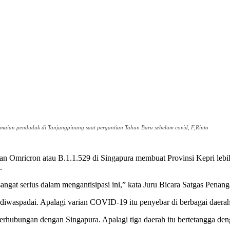
amaian penduduk di Tanjungpinang saat pergantian Tahun Baru sebelum covid, F,Rinto
icron atau B.1.1.529 di Singapura membuat Provinsi Kepri lebih was
.
ngat serius dalam mengantisipasi ini,” kata Juru Bicara Satgas Pena
u diwaspadai. Apalagi varian COVID-19 itu penyebar di berbagai daera
berhubungan dengan Singapura. Apalagi tiga daerah itu bertetangga de