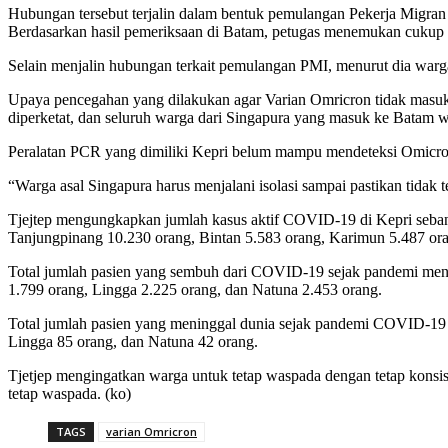
Hubungan tersebut terjalin dalam bentuk pemulangan Pekerja Migran
Berdasarkan hasil pemeriksaan di Batam, petugas menemukan cukup
Selain menjalin hubungan terkait pemulangan PMI, menurut dia warga 
Upaya pencegahan yang dilakukan agar Varian Omricron tidak masuk k
diperketat, dan seluruh warga dari Singapura yang masuk ke Batam w
Peralatan PCR yang dimiliki Kepri belum mampu mendeteksi Omicron s
“Warga asal Singapura harus menjalani isolasi sampai pastikan tidak
Tjejtep mengungkapkan jumlah kasus aktif COVID-19 di Kepri seban
Tanjungpinang 10.230 orang, Bintan 5.583 orang, Karimun 5.487 or
Total jumlah pasien yang sembuh dari COVID-19 sejak pandemi menc
1.799 orang, Lingga 2.225 orang, dan Natuna 2.453 orang.
Total jumlah pasien yang meninggal dunia sejak pandemi COVID-19 
Lingga 85 orang, dan Natuna 42 orang.
Tjetjep mengingatkan warga untuk tetap waspada dengan tetap konsi
tetap waspada. (ko)
TAGS
varian Omricron