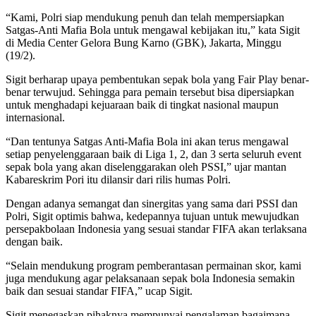
“Kami, Polri siap mendukung penuh dan telah mempersiapkan
Satgas-Anti Mafia Bola untuk mengawal kebijakan itu,” kata Sigit
di Media Center Gelora Bung Karno (GBK), Jakarta, Minggu
(19/2).
Sigit berharap upaya pembentukan sepak bola yang Fair Play benar-
benar terwujud. Sehingga para pemain tersebut bisa dipersiapkan
untuk menghadapi kejuaraan baik di tingkat nasional maupun
internasional.
“Dan tentunya Satgas Anti-Mafia Bola ini akan terus mengawal
setiap penyelenggaraan baik di Liga 1, 2, dan 3 serta seluruh event
sepak bola yang akan diselenggarakan oleh PSSI,” ujar mantan
Kabareskrim Pori itu dilansir dari rilis humas Polri.
Dengan adanya semangat dan sinergitas yang sama dari PSSI dan
Polri, Sigit optimis bahwa, kedepannya tujuan untuk mewujudkan
persepakbolaan Indonesia yang sesuai standar FIFA akan terlaksana
dengan baik.
“Selain mendukung program pemberantasan permainan skor, kami
juga mendukung agar pelaksanaan sepak bola Indonesia semakin
baik dan sesuai standar FIFA,” ucap Sigit.
Sigit menegaskan pihaknya mempunyai pengalaman bagaimana