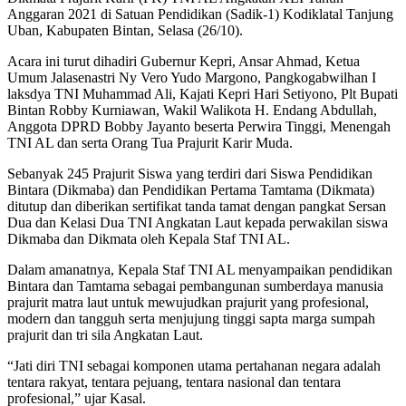
Anggaran 2021 di Satuan Pendidikan (Sadik-1) Kodiklatal Tanjung
Uban, Kabupaten Bintan, Selasa (26/10).
Acara ini turut dihadiri Gubernur Kepri, Ansar Ahmad, Ketua
Umum Jalasenastri Ny Vero Yudo Margono, Pangkogabwilhan I
laksdya TNI Muhammad Ali, Kajati Kepri Hari Setiyono, Plt Bupati
Bintan Robby Kurniawan, Wakil Walikota H. Endang Abdullah,
Anggota DPRD Bobby Jayanto beserta Perwira Tinggi, Menengah
TNI AL dan serta Orang Tua Prajurit Karir Muda.
Sebanyak 245 Prajurit Siswa yang terdiri dari Siswa Pendidikan
Bintara (Dikmaba) dan Pendidikan Pertama Tamtama (Dikmata)
ditutup dan diberikan sertifikat tanda tamat dengan pangkat Sersan
Dua dan Kelasi Dua TNI Angkatan Laut kepada perwakilan siswa
Dikmaba dan Dikmata oleh Kepala Staf TNI AL.
Dalam amanatnya, Kepala Staf TNI AL menyampaikan pendidikan
Bintara dan Tamtama sebagai pembangunan sumberdaya manusia
prajurit matra laut untuk mewujudkan prajurit yang profesional,
modern dan tangguh serta menjujung tinggi sapta marga sumpah
prajurit dan tri sila Angkatan Laut.
“Jati diri TNI sebagai komponen utama pertahanan negara adalah
tentara rakyat, tentara pejuang, tentara nasional dan tentara
profesional,” ujar Kasal.