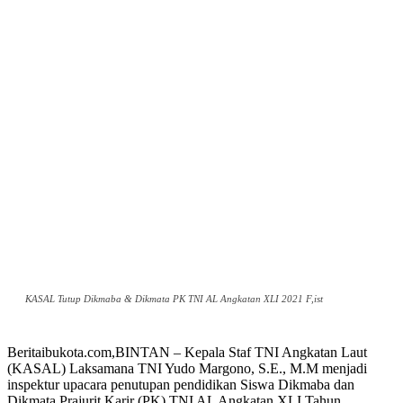
KASAL Tutup Dikmaba & Dikmata PK TNI AL Angkatan XLI 2021 F,ist
Beritaibukota.com,BINTAN – Kepala Staf TNI Angkatan Laut
(KASAL) Laksamana TNI Yudo Margono, S.E., M.M menjadi
inspektur upacara penutupan pendidikan Siswa Dikmaba dan
Dikmata Prajurit Karir (PK) TNI AL Angkatan XLI Tahun