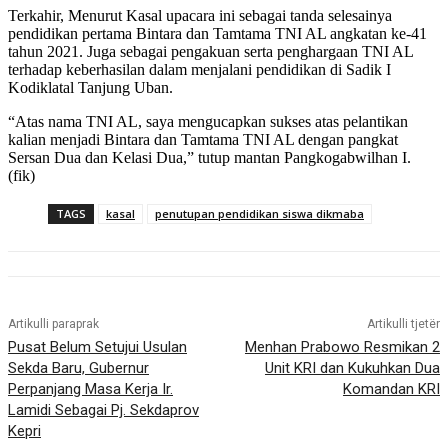
Terkahir, Menurut Kasal upacara ini sebagai tanda selesainya
pendidikan pertama Bintara dan Tamtama TNI AL angkatan ke-41
tahun 2021. Juga sebagai pengakuan serta penghargaan TNI AL
terhadap keberhasilan dalam menjalani pendidikan di Sadik I
Kodiklatal Tanjung Uban.
“Atas nama TNI AL, saya mengucapkan sukses atas pelantikan
kalian menjadi Bintara dan Tamtama TNI AL dengan pangkat
Sersan Dua dan Kelasi Dua,” tutup mantan Pangkogabwilhan I.
(fik)
TAGS
kasal
penutupan pendidikan siswa dikmaba
Artikulli paraprak
Artikulli tjetër
Pusat Belum Setujui Usulan
Menhan Prabowo Resmikan 2
Sekda Baru, Gubernur
Unit KRI dan Kukuhkan Dua
Perpanjang Masa Kerja Ir.
Komandan KRI
Lamidi Sebagai Pj. Sekdaprov
Kepri