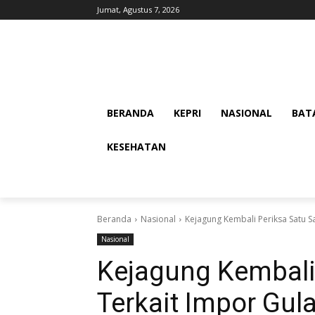
Jumat, Agustus 7, 2026
BERANDA
KEPRI
NASIONAL
BAT
KESEHATAN
Beranda
Nasional
Kejagung Kembali Periksa Satu Sa
Nasional
Kejagung Kembali 
Terkait Impor Gul