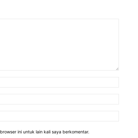
Nama:*
Email:*
Website:
rowser ini untuk lain kali saya berkomentar.