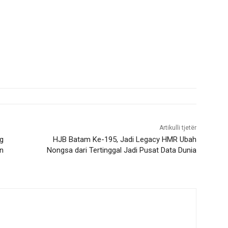
Artikulli tjetër
g
HJB Batam Ke-195, Jadi Legacy HMR Ubah
an
Nongsa dari Tertinggal Jadi Pusat Data Dunia