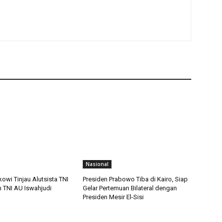
Nasional
owi Tinjau Alutsista TNI
Presiden Prabowo Tiba di Kairo, Siap
n TNI AU Iswahjudi
Gelar Pertemuan Bilateral dengan
Presiden Mesir El-Sisi