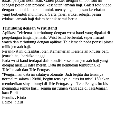
lokasi pelayan kesehatan. Galeri poster dengan simbol foto ini
sebagai pesan dan promosi kesehatan jamaah haji. Galeri foto video
dengan simbol kamera ini untuk menayangkan pesan kesehatan
yang berbentuk multimedia. Serta galeri artikel sebagai pesan
edukasi jamaah haji dalam bentuk narasi berita.
Terhubung dengan Wrist Band
Aplikasi TeleJemaah terhubung dengan wrist band yang dipakai di
pergelangan tangan jemaah. Wrist band berbentuk seperti smart
watch dan terhubung dengan aplikasi TeleJemaah pada ponsel pintar
milik jemaah haji.
Perangkat ini difasilitasi oleh Kementerian Kesehatan khusus bagi
jemaah haji berisiko tinggi.
Pada wrist band terdapat data kondisi kesehatan jemaah haji yang
didapat melalui infra merah. Data itu kemudian terhubung ke
TeleJemaah dan Tele Petugas.
“Pengiriman data ini sifatnya otomatis. Jadi begitu dia tensinya
normal misalnya 120/80, begitu tensinya di atas itu misal 150 akan
memberikan sinyal bunyi di Tele Petugasnya. Tele Petugas itu bisa
memantau semua hasil, semua instrumen yang ada di TeleJemaah,”
kata Budi.
Penulis : Rinto
Editor : Zul