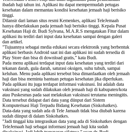
ibadah haji tahun ini. Aplikasi itu dapat mempermudah petugas
kesehatan dalam memantau kondisi kesehatan jemaah haji berisiko
tinggi.
Dilansir dari laman situs resmi Kemenkes, aplikasi TeleJemaah
hanya diberlakukan pada jemaah haji berisiko tinggi. Kepala Pusat
Kesehatan Haji dr. Budi Sylvana, M.A.R.S mengatakan Fitur dalam
aplikasi itu terdiri dari input data kesehatan sampai dengan galeri
dan artikel.
”Tujuannya sebagai media edukasi secara elektronik yang berbentuk
aplikasi berbasis Android saat ini dan aplikasi ini sudah tersedia di
Play Store dan bisa di download gratis,” kata Budi.
Pada menu aplikasi terdapat input data kesehatan yang terdiri dari
tekanan darah, gula darah, saturasi oksigen, suhu tubuh, sampai
keluhan. Menu pada aplikasi tersebut bisa dimanfaatkan oleh jemaah
haji dan bisa meminta bantuan petugas kesehatan jika diperlukan.
Pada aplikasi itu juga terdapat informasi vaksinasi. Ini adalah data
vaksinasi yang sudah dilakukan oleh jemaah haji di kabupaten/kota
atau Puskesmas pada saat melakukan vaksinasi terutama meningitis.
Data tersebut didapat dari data yang diinput dari Sistem
Komputerisasi Haji Terpadu Bidang Kesehatan (Siskohatkes).
Data-data yang sudah ada di Tele Jamaah tidak bisa diubah karena
sudah diinput di dalam Siskohatkes.
”Jadi tinggal kita integrasikan data yang ada di Siskohatkes dengan
TeleJemaah haji sebagai informasi jemaah haji kita sudah
divaksinasi. Jadi lebih transparan sifatnya,” ucap dr. Budi.