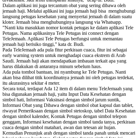
Dalam aplikasi ini juga tercantum obat yang sering dibawa oleh
jemaah haji. Melalui aplikasi ini juga jemaah haji bisa menghubungi
langsung petugas kesehatan yang menyertai jemaah di dalam suatu
kloter. Jemaah bisa menghubunginya langsung via Whatsapp.
”Nanti kita masukkan nomor kontak petugas ke dalam aplikasi Tele
Petugas. Nama aplikasinya Tele Petugas ini connect dengan
TeleJemaah. Aplikasi Tele Petugas berfungsi untuk memantau
jemaah haji berisiko tinggi,” kata dr. Budi.
Pada TeleJemaah ada pula fitur perkiraan cuaca, fitur ini sebagai
early warning system untuk menghadapi cuaca ekstrem di Arab
Saudi. Jemaah haji akan mendapatkan imbauan terkait apa yang
harus dilakukan di antaranya minum sebelum haus.
Ada pula tombol bantuan, ini nyambung ke Tele Petugas. Nanti
akan bisa dilihat titik koordinatnya jemaah ini oleh petugas terdekat,
itu akurasinya sekitar 4 meter.
Secara total, terdapat Ada 12 item di dalam menu TeleJemaah yang
bisa digunakan jemaah haji, yaitu Input Data Kesehatan dengan
simbol hati, Informasi Vaksinasi dengan simbol jarum suntik,
Informasi Obat yang Dibawa dengan simbol obat kapsul dan tablet,
riwayat Pemeriksaan dengan simbol stetoskop, tabel Data Kesehatan
dengan simbol kalender, Kontak Petugas dengan simbol telepon
genggam, Informasi kesehatan dengan simbol tanda tanya, perkiraan
cuaca dengan simbol matahari, awan dan tetesan air hujan.
Kemudian Penunjuk arah dengan simbol tanda panah untuk mencari