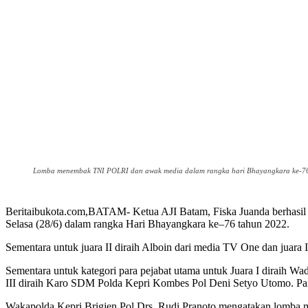
Lomba menembak TNI POLRI dan awak media dalam rangka hari Bhayangkara ke-76 
Beritaibukota.com,BATAM- Ketua AJI Batam, Fiska Juanda berhasil
Selasa (28/6) dalam rangka Hari Bhayangkara ke–76 tahun 2022.
Sementara untuk juara II diraih Alboin dari media TV One dan juara 
Sementara untuk kategori para pejabat utama untuk Juara I diraih 
III diraih Karo SDM Polda Kepri Kombes Pol Deni Setyo Utomo. Pa
Wakapolda Kepri Brigjen Pol Drs. Rudi Pranoto mengatakan lomba m