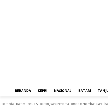
Jumat, Agustus 7, 2026
BERANDA
KEPRI
NASIONAL
BATAM
TANJ
Beranda
Batam
Ketua Aji Batam Juara Pertama Lomba Menembak Hari Bha