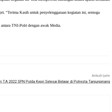
ri. “Terima Kasih untuk penyelenggaraan kegiatan ini, semoga
 antara TNI-Polri dengan awak Media.
Artikulli tjetër
ri T.A 2022 SPN Polda Kepri Selesai Belajar di Polresta Tanjunpinang