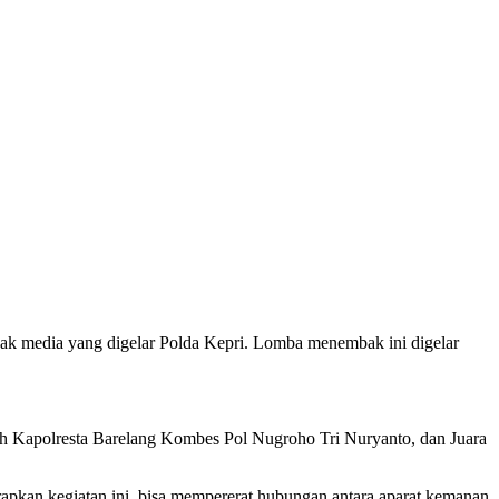
k media yang digelar Polda Kepri. Lomba menembak ini digelar
ih Kapolresta Barelang Kombes Pol Nugroho Tri Nuryanto, dan Juara
apkan kegiatan ini bisa mempererat hubungan antara aparat kemanan