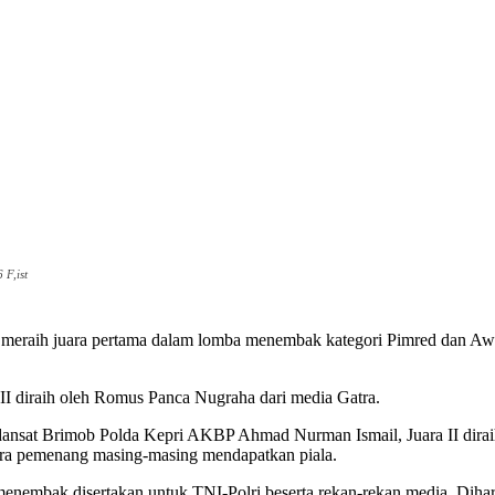
F,ist
 meraih juara pertama dalam lomba menembak kategori Pimred dan Awa
III diraih oleh Romus Panca Nugraha dari media Gatra.
Wadansat Brimob Polda Kepri AKBP Ahmad Nurman Ismail, Juara II dira
ra pemenang masing-masing mendapatkan piala.
enembak disertakan untuk TNI-Polri beserta rekan-rekan media. Dihar