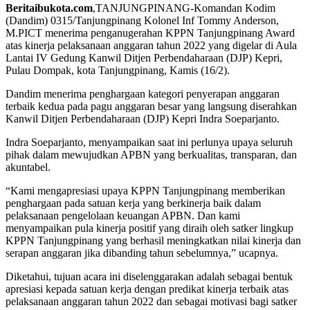
Beritaibukota.com
,TANJUNGPINANG-Komandan Kodim
(Dandim) 0315/Tanjungpinang Kolonel Inf Tommy Anderson,
M.PICT menerima penganugerahan KPPN Tanjungpinang Award
atas kinerja pelaksanaan anggaran tahun 2022 yang digelar di Aula
Lantai IV Gedung Kanwil Ditjen Perbendaharaan (DJP) Kepri,
Pulau Dompak, kota Tanjungpinang, Kamis (16/2).
Dandim menerima penghargaan kategori penyerapan anggaran
terbaik kedua pada pagu anggaran besar yang langsung diserahkan
Kanwil Ditjen Perbendaharaan (DJP) Kepri Indra Soeparjanto.
Indra Soeparjanto, menyampaikan saat ini perlunya upaya seluruh
pihak dalam mewujudkan APBN yang berkualitas, transparan, dan
akuntabel.
“Kami mengapresiasi upaya KPPN Tanjungpinang memberikan
penghargaan pada satuan kerja yang berkinerja baik dalam
pelaksanaan pengelolaan keuangan APBN. Dan kami
menyampaikan pula kinerja positif yang diraih oleh satker lingkup
KPPN Tanjungpinang yang berhasil meningkatkan nilai kinerja dan
serapan anggaran jika dibanding tahun sebelumnya,” ucapnya.
Diketahui, tujuan acara ini diselenggarakan adalah sebagai bentuk
apresiasi kepada satuan kerja dengan predikat kinerja terbaik atas
pelaksanaan anggaran tahun 2022 dan sebagai motivasi bagi satker