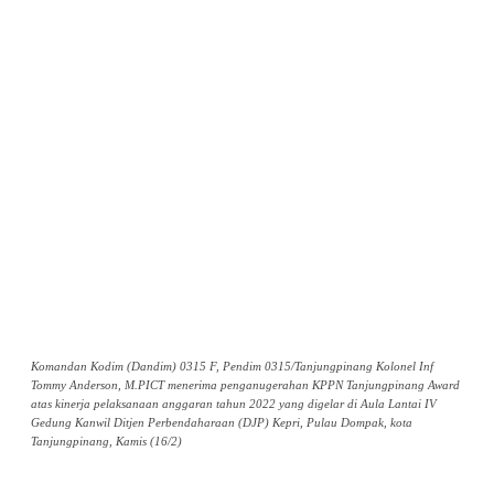
Komandan Kodim (Dandim) 0315 F, Pendim 0315/Tanjungpinang Kolonel Inf
Tommy Anderson, M.PICT menerima penganugerahan KPPN Tanjungpinang Award
atas kinerja pelaksanaan anggaran tahun 2022 yang digelar di Aula Lantai IV
Gedung Kanwil Ditjen Perbendaharaan (DJP) Kepri, Pulau Dompak, kota
Tanjungpinang, Kamis (16/2)