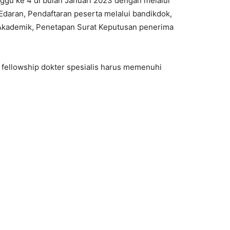
u ke 4 di bulan Januari 2023 dengan melalui
 Edaran, Pendaftaran peserta melalui bandikdok,
 Akademik, Penetapan Surat Keputusan penerima
llowship dokter spesialis harus memenuhi