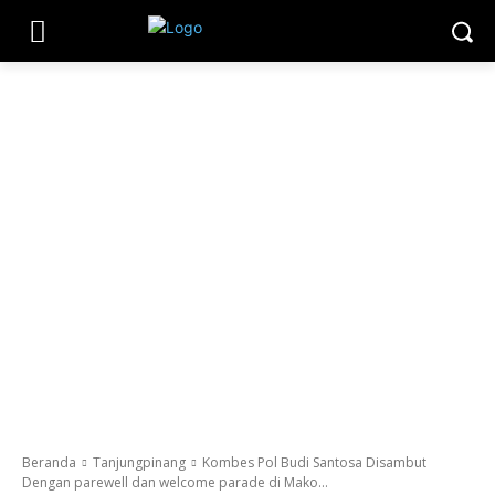
Beranda
Tanjungpinang
Kombes Pol Budi Santosa Disambut
Dengan parewell dan welcome parade di Mako...