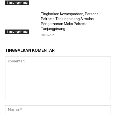
Tanjungpinang
Tingkatkan Kewaspadaan, Personel
Polresta Tanjungpinang Simulasi
Pengamanan Mako Polresta
Tanjungpinang
Tanjungpinang
10/10/2023
TINGGALKAN KOMENTAR
Komentar:
Na