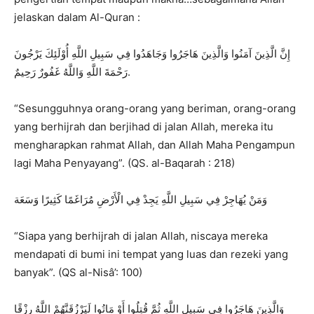
jelaskan dalam Al-Quran :
إِنَّ الَّذِينَ آمَنُوا وَالَّذِينَ هَاجَرُوا وَجَاهَدُوا فِي سَبِيلِ اللَّهِ أُوْلَئِكَ يَرْجُونَ
رَحْمَةَ اللَّهِ وَاللَّهُ غَفُورٌ رَحِيمٌ.
“Sesungguhnya orang-orang yang beriman, orang-orang
yang berhijrah dan berjihad di jalan Allah, mereka itu
mengharapkan rahmat Allah, dan Allah Maha Pengampun
lagi Maha Penyayang”. (QS. al-Baqarah : 218)
وَمَنْ يُهَاجِرْ فِي سَبِيلِ اللَّهِ يَجِدْ فِي الْأَرْضِ مُرَاغَمًا كَثِيرًا وَسَعَة
“Siapa yang berhijrah di jalan Allah, niscaya mereka
mendapati di bumi ini tempat yang luas dan rezeki yang
banyak”. (QS al-Nisâ’: 100)
وَالَّذِينَ هَاجَرُوا فِي سَبِيلِ اللَّهِ ثُمَّ قُتِلُوا أَوْ مَاتُوا لَيَرْزُقَنَّهُمْ اللَّهُ رِزْقًا