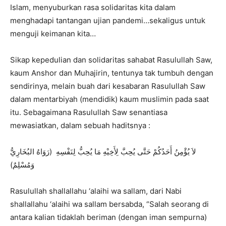
Islam, menyuburkan rasa solidaritas kita dalam
menghadapi tantangan ujian pandemi…sekaligus untuk
menguji keimanan kita…
Sikap kepedulian dan solidaritas sahabat Rasulullah Saw,
kaum Anshor dan Muhajirin, tentunya tak tumbuh dengan
sendirinya, melain buah dari kesabaran Rasulullah Saw
dalam mentarbiyah (mendidik) kaum muslimin pada saat
itu. Sebagaimana Rasulullah Saw senantiasa
mewasiatkan, dalam sebuah haditsnya :
لاَ يُؤْمِنُ أَحَدُكُمْ حَتَّى يُحِبَّ لِأَخِيْهِ مَا يُحِبُّ لِنَفْسِهِ (رَوَاهُ البُخَارِيُّ
وَمُسْلِمٌ)
Rasulullah shallallahu ‘alaihi wa sallam, dari Nabi
shallallahu ‘alaihi wa sallam bersabda, “Salah seorang di
antara kalian tidaklah beriman (dengan iman sempurna)