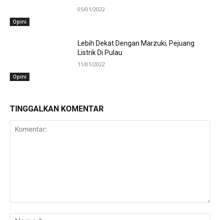
05/01/2022
Opini
Lebih Dekat Dengan Marzuki, Pejuang
Listrik Di Pulau
11/01/2022
Opini
TINGGALKAN KOMENTAR
Komentar:
Na