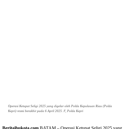
Operasi Ketupat Seligi 2025 yang digelar oleh Polda Kepulauan Riau (Polda
Kepri) resmi berakhir pada 6 April 2025. F, Polda Kepri
Beritaibukota.com
,BATAM – Operasi Ketupat Seligi 2025 yang