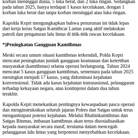
korban meninggal dunia, 5 luka berat, dan 2 luka ringan. Sedangkan
pada tahun 2025, hanya terdapat 1 kasus kecelakaan, dengan 1
korban luka berat dan tanpa korban meninggal atau luka ringan.
Kapolda Kepri mengungkapkan bahwa penurunan ini tidak lepas
dari kerja keras Satgas Kamtibcar Lantas yang aktif melakukan
patroli dan pengaturan lalu lintas di titik-titik rawan kecelakaan.
*)Peningkatan Gangguan Kamtibmas
Meski secara umum situasi kamtibmas terkendali, Polda Kepri
mencatat peningkatan jumlah gangguan keamanan dan ketertiban
masyarakat (kamtibmas) selama operasi berlangsung. Tahun 2024
mencatat 5 kasus gangguan kamtibmas, sementara pada tahun 2025
meningkat menjadi 17 kasus, yang didominasi kejahatan
konvensional. Tidak ada kasus kejahatan transnasional, pelanggaran
terhadap kekayaan negara, atau kontinjensi dalam dua tahun
terakhir.
Kapolda Kepri menekankan pentingnya kewaspadaan pasca operasi
dan menginstruksikan seluruh jajaran Polres dan Satgas untuk terus
mengantisipasi potensi kejahatan. Melalui Bhabinkamtibmas dan
Satgas Binmas, imbauan kamtibmas akan terus disosialisasikan
kepada masyarakat secara masif, terutama dalam mencegah
pelanggaran lalu lintas yang berpotensi menyebabkan kecelakaan.