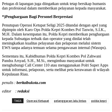
Petugas di lapangan juga diingatkan untuk tetap bersikap humanis
dan profesional dalam memberikan pelayanan kepada masyarakat.
*)Penghargaan Bagi Personel Berprestasi
Penutupan Operasi Ketupat Seligi 2025 ditandai dengan apel yang
dipimpin oleh Karo Ops Polda Kepri Kombes Pol Taswin, S.I.K.,
M.H. Dalam kesempatan itu, Polda Kepri memberikan penghargaan
kepada Subsatgas terbaik dan operator yang dinilai telah
meningkatkan kualitas pelayanan dan pelaporan melalui sistem
EWS tanpa adanya temuan selama pengawasan internal (Wasops).
Sementara itu, Kabidhumas Polda Kepri Kombes Pol Zahwani
Pandra Arsyad, S.H., M.Si., mengimbau masyarakat untuk
menghubungi Call Center 110 atau menggunakan Polri Super Apps
untuk informasi, pelaporan, serta melihat peta kerawanan di wilayah
Kepulauan Riau.
penulis :
beritaibukota.com
editor :
redaksi
TAGS
Operasi Ketupat
pelanggaran lalu lintas
polda kepri