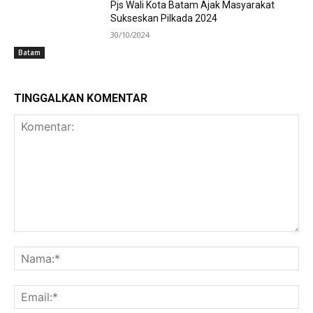
Pjs Wali Kota Batam Ajak Masyarakat
Sukseskan Pilkada 2024
30/10/2024
Batam
TINGGALKAN KOMENTAR
Komentar:
Na
Ema