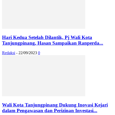
Hari Kedua Setelah Dilantik, Pj Wali Kota
Tanjungpinang, Hasan Sampaikan Ranperda...
Redaksi
-
22/09/2023
0
Wali Kota Tanjungpinang Dukung Inovasi Kejari
dalam Pengawasan dan Perizinan Investasi...