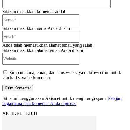
Silakan masukkan komentar anda!
Nama:*
Silakan masukkan nama Anda di sini
Email:*
Anda telah memasukkan alamat email yang salah!
Silakan masukkan alamat email Anda di sini
Website:
Simpan nama, email, dan situs web saya di browser ini untuk
lain kali saya berkomentar.
Situs ini menggunakan Akismet untuk mengurangi spam.
Pelajari
bagaimana data komentar Anda diproses
ARTIKEL LEBIH