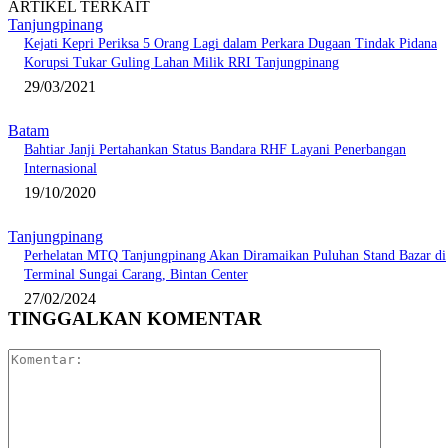
ARTIKEL TERKAIT
Tanjungpinang
Kejati Kepri Periksa 5 Orang Lagi dalam Perkara Dugaan Tindak Pidana
Korupsi Tukar Guling Lahan Milik RRI Tanjungpinang
29/03/2021
Batam
Bahtiar Janji Pertahankan Status Bandara RHF Layani Penerbangan
Internasional
19/10/2020
Tanjungpinang
Perhelatan MTQ Tanjungpinang Akan Diramaikan Puluhan Stand Bazar di
Terminal Sungai Carang, Bintan Center
27/02/2024
TINGGALKAN KOMENTAR
Komentar: