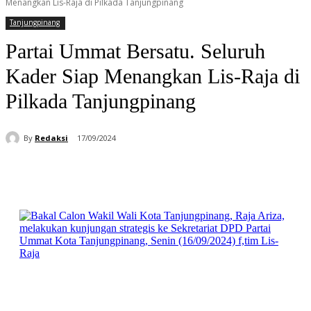
Menangkan Lis-Raja di Pilkada Tanjungpinang
Tanjungpinang
Partai Ummat Bersatu. Seluruh
Kader Siap Menangkan Lis-Raja di
Pilkada Tanjungpinang
By
Redaksi
17/09/2024
Facebook
WhatsApp
Telegram