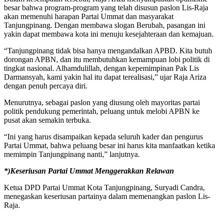
besar bahwa program-program yang telah disusun paslon Lis-Raja
akan memenuhi harapan Partai Ummat dan masyarakat
Tanjungpinang. Dengan membawa slogan Berubah, pasangan ini
yakin dapat membawa kota ini menuju kesejahteraan dan kemajuan.
“Tanjungpinang tidak bisa hanya mengandalkan APBD. Kita butuh
dorongan APBN, dan itu membutuhkan kemampuan lobi politik di
tingkat nasional. Alhamdulillah, dengan kepemimpinan Pak Lis
Darmansyah, kami yakin hal itu dapat terealisasi,” ujar Raja Ariza
dengan penuh percaya diri.
Menurutnya, sebagai paslon yang diusung oleh mayoritas partai
politik pendukung pemerintah, peluang untuk melobi APBN ke
pusat akan semakin terbuka.
“Ini yang harus disampaikan kepada seluruh kader dan pengurus
Partai Ummat, bahwa peluang besar ini harus kita manfaatkan ketika
memimpin Tanjungpinang nanti,” lanjutnya.
*)Keseriusan Partai Ummat Menggerakkan Relawan
Ketua DPD Partai Ummat Kota Tanjungpinang, Suryadi Candra,
menegaskan keseriusan partainya dalam memenangkan paslon Lis-
Raja.