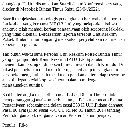
ditangkap. Hal itu disampaikan Suardi dalam konferensi pers yang
digelar di Mapolsek Bintan Timur Sabtu (23/04/2022).
Suardi menjelaskan kronologis penangkapan berawal dari laporan
ibu korban yang bernama MF (13 thn) yang melaporkan bahwa
anaknya telah menjadi korban penganiyaan oleh seseorang laki-laki
yang tidak dikenali. Berdasarkan laporan tersebut Unit Reskrim
Polsek Bintan Timur langsung melakukan penyelidikan dan mencari
keberadaan pelaku.
Tak butuh waktu lama Personil Unit Reskrim Polsek Bintan Timur
yang di pimpin oleh Kanit Reskrim IPTU T.P Sipahutar,
menemukan tersangka di persembunyiannya di daerah Korindo. Di
lokasi penangkapan dilakukan interogasi terhadap tersangka dan
tersangka mengakui telah melakukan penikaman terhadap seseorang
anak di depan kedai kopi sejahtera malam hari dengan
menggunakan gunting.
Saat ini tersangka masih di tahan di Polsek Bintan Timur untuk
mempertanggungjawabkan perbuatannya. Pelaku terancam Pidana
Penganiyaan sebagaimana dalam pasal 353 K.U.H.Pidana dan/atau
Pasal 80 ayat (1) Jo Pasal 76C UU RI No.35 Tahun 2014 tentang
Perlindungan anak dengan ancaman Pidana 7 tahun penjara.
Penulis : Riko