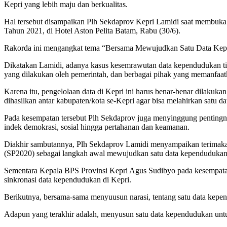
Kepri yang lebih maju dan berkualitas.
Hal tersebut disampaikan Plh Sekdaprov Kepri Lamidi saat membuka 
Tahun 2021, di Hotel Aston Pelita Batam, Rabu (30/6).
Rakorda ini mengangkat tema “Bersama Mewujudkan Satu Data Kep
Dikatakan Lamidi, adanya kasus kesemrawutan data kependudukan tida
yang dilakukan oleh pemerintah, dan berbagai pihak yang memanfaatk
Karena itu, pengelolaan data di Kepri ini harus benar-benar dilakuk
dihasilkan antar kabupaten/kota se-Kepri agar bisa melahirkan satu da
Pada kesempatan tersebut Plh Sekdaprov juga menyinggung pentingnya
indek demokrasi, sosial hingga pertahanan dan keamanan.
Diakhir sambutannya, Plh Sekdaprov Lamidi menyampaikan terimaka
(SP2020) sebagai langkah awal mewujudkan satu data kependudukan, 
Sementara Kepala BPS Provinsi Kepri Agus Sudibyo pada kesempatan 
sinkronasi data kependudukan di Kepri.
Berikutnya, bersama-sama menyuusun narasi, tentang satu data kepend
Adapun yang terakhir adalah, menyusun satu data kependudukan untu