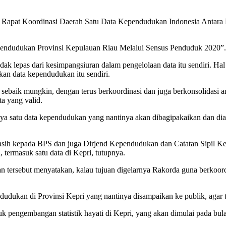
Rapat Koordinasi Daerah Satu Data Kependudukan Indonesia Antara Ba
endudukan Provinsi Kepulauan Riau Melalui Sensus Penduduk 2020”.
k lepas dari kesimpangsiuran dalam pengelolaan data itu sendiri. Hal
an data kependudukan itu sendiri.
an sebaik mungkin, dengan terus berkoordinasi dan juga berkonsolidasi
ta yang valid.
 satu data kependudukan yang nantinya akan dibagipakaikan dan diaks
sih kepada BPS dan juga Dirjend Kependudukan dan Catatan Sipil Ke
termasuk satu data di Kepri, tutupnya.
tersebut menyatakan, kalau tujuan digelarnya Rakorda guna berkoordi
udukan di Provinsi Kepri yang nantinya disampaikan ke publik, agar t
k pengembangan statistik hayati di Kepri, yang akan dimulai pada bu