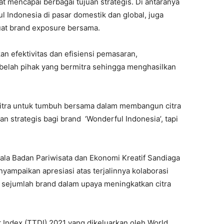
pat mencapai berbagai tujuan strategis. Di antaranya
 Indonesia di pasar domestik dan global, juga
at brand exposure bersama.
an efektivitas dan efisiensi pemasaran,
belah pihak yang bermitra sehingga menghasilkan
itra untuk tumbuh bersama dalam membangun citra
n strategis bagi brand ‘Wonderful Indonesia’, tapi
ala Badan Pariwisata dan Ekonomi Kreatif Sandiaga
ampaikan apresiasi atas terjalinnya kolaborasi
 sejumlah brand dalam upaya meningkatkan citra
Index (TTDI) 2021 yang dikeluarkan oleh World