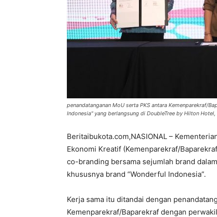
penandatanganan MoU serta PKS antara Kemenparekraf/Bapar
Indonesia" yang berlangsung di DoubleTree by Hilton Hotel, 
Beritaibukota.com,NASIONAL – Kementerian 
Ekonomi Kreatif (Kemenparekraf/Baparekraf
co-branding bersama sejumlah brand dalam 
khususnya brand “Wonderful Indonesia”.
Kerja sama itu ditandai dengan penandatan
Kemenparekraf/Baparekraf dengan perwakila