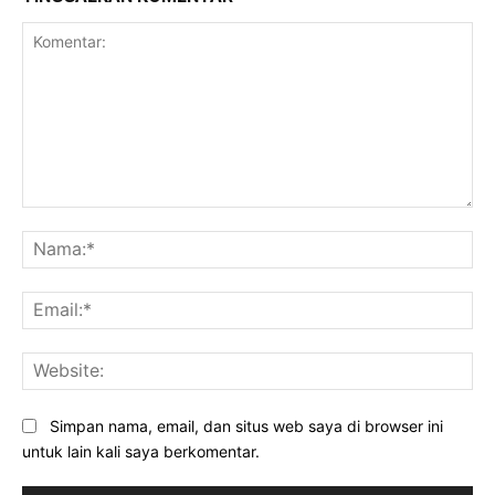
Komentar:
Na
Ema
Web
Simpan nama, email, dan situs web saya di browser ini
untuk lain kali saya berkomentar.