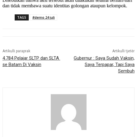
Disebutkan bahwa aksi tersebut akan dilakukan selama berhari-hari
dan tidak membawa suatu identitas golongan ataupun kelompok.
TAGS
#demo 24 juli
Artikulli paraprak
Artikulli tjetër
4.784 Pelajar SLTP dan SLTA
Gubernur : Saya Sudah Vaksin,
se Batam Di Vaksin
Saya Terpapar, Tapi Saya
Sembuh