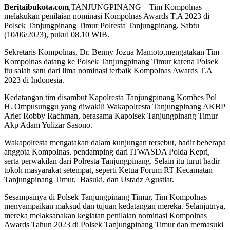
Beritaibukota.com
,TANJUNGPINANG – Tim Kompolnas
melakukan penilaian nominasi Kompolnas Awards T.A 2023 di
Polsek Tanjungpinang Timur Polresta Tanjungpinang, Sabtu
(10/06/2023), pukul 08.10 WIB.
Sekretaris Kompolnas, Dr. Benny Jozua Mamoto,mengatakan Tim
Kompolnas datang ke Polsek Tanjungpinang Timur karena Polsek
itu salah satu dari lima nominasi terbaik Kompolnas Awards T.A
2023 di Indonesia.
Kedatangan tim disambut Kapolresta Tanjungpinang Kombes Pol
H. Ompusunggu yang diwakili Wakapolresta Tanjungpinang AKBP
Arief Robby Rachman, berasama Kapolsek Tanjungpinang Timur
Akp Adam Yulizar Sasono.
Wakapolresta mengatakan dalam kunjungan tersebut, hadir beberapa
anggota Kompolnas, pendamping dari ITWASDA Polda Kepri,
serta perwakilan dari Polresta Tanjungpinang. Selain itu turut hadir
tokoh masyarakat setempat, seperti Ketua Forum RT Kecamatan
Tanjungpinang Timur, Basuki, dan Ustadz Agustiar.
Sesampainya di Polsek Tanjungpinang Timur, Tim Kompolnas
menyampaikan maksud dan tujuan kedatangan mereka. Selanjutnya,
mereka melaksanakan kegiatan penilaian nominasi Kompolnas
Awards Tahun 2023 di Polsek Tanjungpinang Timur dan memasuki