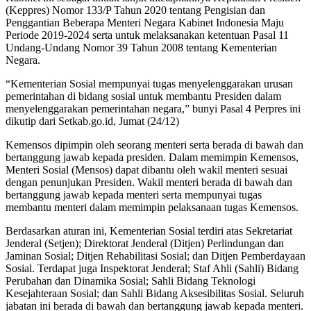
(Keppres) Nomor 133/P Tahun 2020 tentang Pengisian dan
Penggantian Beberapa Menteri Negara Kabinet Indonesia Maju
Periode 2019-2024 serta untuk melaksanakan ketentuan Pasal 11
Undang-Undang Nomor 39 Tahun 2008 tentang Kementerian
Negara.
“Kementerian Sosial mempunyai tugas menyelenggarakan urusan
pemerintahan di bidang sosial untuk membantu Presiden dalam
menyelenggarakan pemerintahan negara,” bunyi Pasal 4 Perpres ini
dikutip dari Setkab.go.id, Jumat (24/12)
Kemensos dipimpin oleh seorang menteri serta berada di bawah dan
bertanggung jawab kepada presiden. Dalam memimpin Kemensos,
Menteri Sosial (Mensos) dapat dibantu oleh wakil menteri sesuai
dengan penunjukan Presiden. Wakil menteri berada di bawah dan
bertanggung jawab kepada menteri serta mempunyai tugas
membantu menteri dalam memimpin pelaksanaan tugas Kemensos.
Berdasarkan aturan ini, Kementerian Sosial terdiri atas Sekretariat
Jenderal (Setjen); Direktorat Jenderal (Ditjen) Perlindungan dan
Jaminan Sosial; Ditjen Rehabilitasi Sosial; dan Ditjen Pemberdayaan
Sosial. Terdapat juga Inspektorat Jenderal; Staf Ahli (Sahli) Bidang
Perubahan dan Dinamika Sosial; Sahli Bidang Teknologi
Kesejahteraan Sosial; dan Sahli Bidang Aksesibilitas Sosial. Seluruh
jabatan ini berada di bawah dan bertanggung jawab kepada menteri.