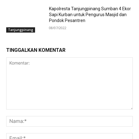
Kapolresta Tanjungpinang Sumban 4 Ekor
Sapi Kurban untuk Pengurus Masjid dan
Pondok Pesantren
08/07/2022
Tanjungpinang
TINGGALKAN KOMENTAR
Komentar:
Na
Ema