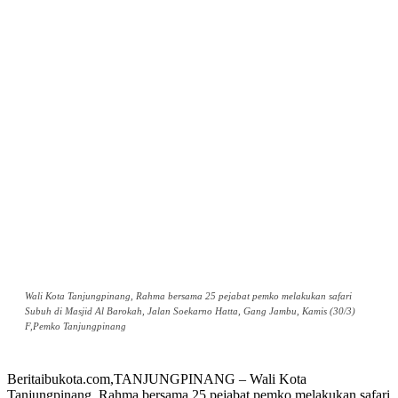
Wali Kota Tanjungpinang, Rahma bersama 25 pejabat pemko melakukan safari
Subuh di Masjid Al Barokah, Jalan Soekarno Hatta, Gang Jambu, Kamis (30/3)
F,Pemko Tanjungpinang
Beritaibukota.com,TANJUNGPINANG – Wali Kota
Tanjungpinang, Rahma bersama 25 pejabat pemko melakukan safari