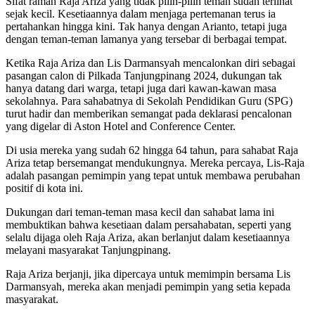
Sifat ramah Raja Ariza yang tidak pilih-pilih teman sudah terlihat
sejak kecil. Kesetiaannya dalam menjaga pertemanan terus ia
pertahankan hingga kini. Tak hanya dengan Arianto, tetapi juga
dengan teman-teman lamanya yang tersebar di berbagai tempat.
Ketika Raja Ariza dan Lis Darmansyah mencalonkan diri sebagai
pasangan calon di Pilkada Tanjungpinang 2024, dukungan tak
hanya datang dari warga, tetapi juga dari kawan-kawan masa
sekolahnya. Para sahabatnya di Sekolah Pendidikan Guru (SPG)
turut hadir dan memberikan semangat pada deklarasi pencalonan
yang digelar di Aston Hotel and Conference Center.
Di usia mereka yang sudah 62 hingga 64 tahun, para sahabat Raja
Ariza tetap bersemangat mendukungnya. Mereka percaya, Lis-Raja
adalah pasangan pemimpin yang tepat untuk membawa perubahan
positif di kota ini.
Dukungan dari teman-teman masa kecil dan sahabat lama ini
membuktikan bahwa kesetiaan dalam persahabatan, seperti yang
selalu dijaga oleh Raja Ariza, akan berlanjut dalam kesetiaannya
melayani masyarakat Tanjungpinang.
Raja Ariza berjanji, jika dipercaya untuk memimpin bersama Lis
Darmansyah, mereka akan menjadi pemimpin yang setia kepada
masyarakat.