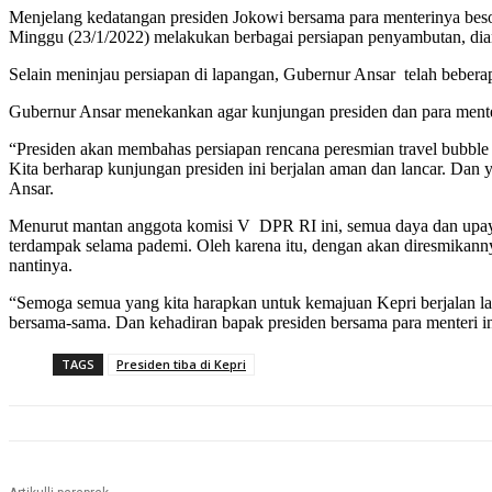
Menjelang kedatangan presiden Jokowi bersama para menterinya bes
Minggu (23/1/2022) melakukan berbagai persiapan penyambutan, dian
Selain meninjau persiapan di lapangan, Gubernur Ansar telah bebe
Gubernur Ansar menekankan agar kunjungan presiden dan para menter
“Presiden akan membahas persiapan rencana peresmian travel bubble
Kita berharap kunjungan presiden ini berjalan aman dan lancar. Dan 
Ansar.
Menurut mantan anggota komisi V DPR RI ini, semua daya dan upaya
terdampak selama pademi. Oleh karena itu, dengan akan diresmikanny
nantinya.
“Semoga semua yang kita harapkan untuk kemajuan Kepri berjalan lan
bersama-sama. Dan kehadiran bapak presiden bersama para menteri in
TAGS
Presiden tiba di Kepri