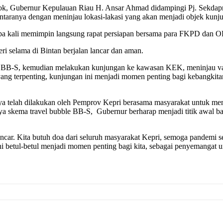
ok, Gubernur Kepulauan Riau H. Ansar Ahmad didampingi Pj. Sekdapr
taranya dengan meninjau lokasi-lakasi yang akan menjadi objek kunju
rapa kali memimpin langsung rapat persiapan bersama para FKPD dan 
i selama di Bintan berjalan lancar dan aman.
 BB-S, kemudian melakukan kunjungan ke kawasan KEK, meninjau vaksi
yang terpenting, kunjungan ini menjadi momen penting bagi kebangkita
 telah dilakukan oleh Pemprov Kepri berasama masyarakat untuk memu
a skema travel bubble BB-S, Gubernur berharap menjadi titik awal ba
car. Kita butuh doa dari seluruh masyarakat Kepri, semoga pandemi se
i betul-betul menjadi momen penting bagi kita, sebagai penyemangat u