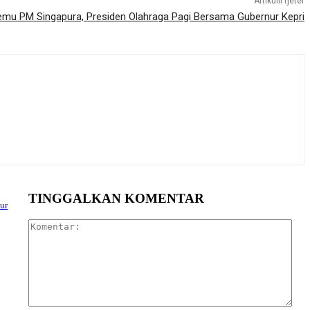
Artikulli tjetër
mu PM Singapura, Presiden Olahraga Pagi Bersama Gubernur Kepri
TINGGALKAN KOMENTAR
ur
Kom