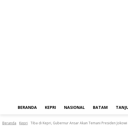
Minggu, Agustus 9, 2026
BERANDA
KEPRI
NASIONAL
BATAM
TANJ
Beranda
Kepri
Tiba di Kepri, Gubernur Ansar Akan Temani Presiden Jokowi