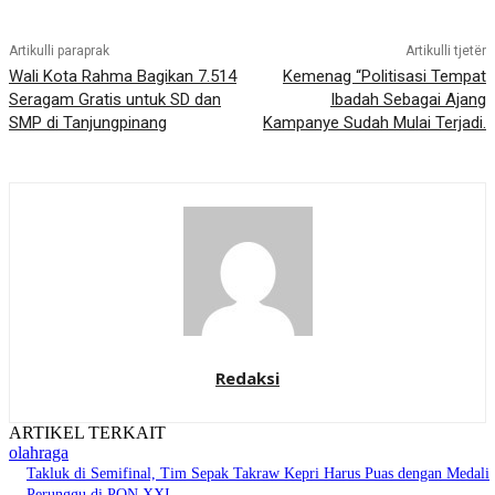
Artikulli paraprak
Artikulli tjetër
Wali Kota Rahma Bagikan 7.514
Kemenag “Politisasi Tempat
Seragam Gratis untuk SD dan
Ibadah Sebagai Ajang
SMP di Tanjungpinang
Kampanye Sudah Mulai Terjadi.
Redaksi
ARTIKEL TERKAIT
olahraga
Takluk di Semifinal, Tim Sepak Takraw Kepri Harus Puas dengan Medali
Perunggu di PON XXI