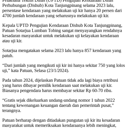
Pelaksana Teknis Dinas (UPTD) Pengujian Kendaraan Dinas
Perhubungan (Dishub) Kota Tanjungpinang selama 2023 lalu,
persentase kendaraan yang melakukan uji kir hanya 20 persen dari
4700 jumlah kendaraan yang seharusnya melakukan uji kir.
Kepala UPTD Pengujian Kendaraan Dishub Kota Tanjungpinang,
Patuan Sotarjua Lumban Tobing sangat menyayangkan rendahnya
kesadaran masyarakat untuk melakukan uji kelayakan kendaraan
atau uji kir.
Sotarjua mengatakan selama 2023 lalu hanya 857 kendaraan yang
patuh.
“Dari jumlah yang mengikuti uji kir ini hanya sekitar 750 yang lolos
uji,” kata Patuan, Selasa (23/1/2024).
Pada tahun 2024, dijelaskan Patuan tidak ada lagi biaya retribusi
yang harus dibayar pemilik kendaraan saat melakukan uji kir.
Biasanya pengendara harus membayar sekitar Rp 60-70 ribu.
“Gratis sejak dikeluarkan undang-undang nomor 1 tahun 2022
tentang kewenangan keuangan daerah dan pemerintah pusat,”
terangnya.
Patuan berharap dengan ditiadakan pungutan uji kir itu kesadaran
masyarakat untuk memeriksakan kendaraanya lebih meningkat,