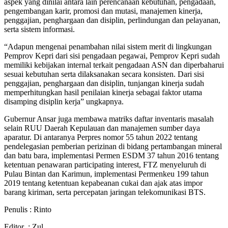
aspek yang dinilai antara lain perencanaan kebutuhan, pengadaan,
pengembangan karir, promosi dan mutasi, manajemen kinerja,
penggajian, penghargaan dan disiplin, perlindungan dan pelayanan,
serta sistem informasi.
“Adapun mengenai penambahan nilai sistem merit di lingkungan
Pemprov Kepri dari sisi pengadaan pegawai, Pemprov Kepri sudah
memiliki kebijakan internal terkait pengadaan ASN dan diperbaharui
sesuai kebutuhan serta dilaksanakan secara konsisten. Dari sisi
penggajian, penghargaan dan disiplin, tunjangan kinerja sudah
memperhitungkan hasil penilaian kinerja sebagai faktor utama
disamping disiplin kerja” ungkapnya.
Gubernur Ansar juga membawa matriks daftar inventaris masalah
selain RUU Daerah Kepulauan dan manajemen sumber daya
aparatur. Di antaranya Perpres nomor 55 tahun 2022 tentang
pendelegasian pemberian perizinan di bidang pertambangan mineral
dan batu bara, implementasi Permen ESDM 37 tahun 2016 tentang
ketentuan penawaran participating interest, FTZ menyeluruh di
Pulau Bintan dan Karimun, implementasi Permenkeu 199 tahun
2019 tentang ketentuan kepabeanan cukai dan ajak atas impor
barang kiriman, serta percepatan jaringan telekomunikasi BTS.
Penulis : Rinto
Editor : Zul