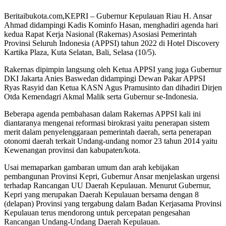
Beritaibukota.com,KEPRI – Gubernur Kepulauan Riau H. Ansar
Ahmad didampingi Kadis Kominfo Hasan, menghadiri agenda hari
kedua Rapat Kerja Nasional (Rakernas) Asosiasi Pemerintah
Provinsi Seluruh Indonesia (APPSI) tahun 2022 di Hotel Discovery
Kartika Plaza, Kuta Selatan, Bali, Selasa (10/5).
Rakernas dipimpin langsung oleh Ketua APPSI yang juga Gubernur
DKI Jakarta Anies Baswedan didampingi Dewan Pakar APPSI
Ryas Rasyid dan Ketua KASN Agus Pramusinto dan dihadiri Dirjen
Otda Kemendagri Akmal Malik serta Gubernur se-Indonesia.
Beberapa agenda pembahasan dalam Rakernas APPSI kali ini
diantaranya mengenai reformasi birokrasi yaitu penerapan sistem
merit dalam penyelenggaraan pemerintah daerah, serta penerapan
otonomi daerah terkait Undang-undang nomor 23 tahun 2014 yaitu
Kewenangan provinsi dan kabupaten/kota.
Usai memaparkan gambaran umum dan arah kebijakan
pembangunan Provinsi Kepri, Gubernur Ansar menjelaskan urgensi
terhadap Rancangan UU Daerah Kepulauan. Menurut Gubernur,
Kepri yang merupakan Daerah Kepulauan bersama dengan 8
(delapan) Provinsi yang tergabung dalam Badan Kerjasama Provinsi
Kepulauan terus mendorong untuk percepatan pengesahan
Rancangan Undang-Undang Daerah Kepulauan.