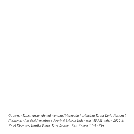
Gubernur Kepri, Ansar Ahmad menghadiri agenda hari kedua Rapat Kerja Nasional
(Rakernas) Asosiasi Pemerintah Provinsi Seluruh Indonesia (APPSI) tahun 2022 di
Hotel Discovery Kartika Plaza, Kuta Selatan, Bali, Selasa (10/5) F,ist