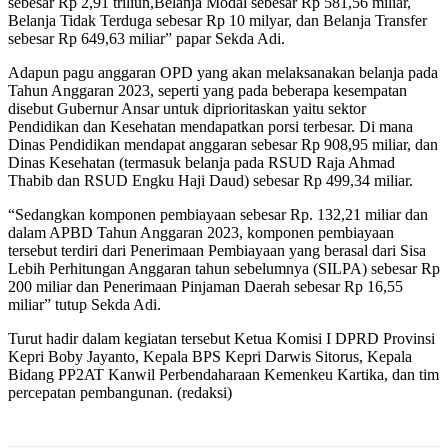
sebesar Rp 2,91 triliun,Belanja Modal sebesar Rp 581,56 miliar,
Belanja Tidak Terduga sebesar Rp 10 milyar, dan Belanja Transfer
sebesar Rp 649,63 miliar” papar Sekda Adi.
Adapun pagu anggaran OPD yang akan melaksanakan belanja pada
Tahun Anggaran 2023, seperti yang pada beberapa kesempatan
disebut Gubernur Ansar untuk diprioritaskan yaitu sektor
Pendidikan dan Kesehatan mendapatkan porsi terbesar. Di mana
Dinas Pendidikan mendapat anggaran sebesar Rp 908,95 miliar, dan
Dinas Kesehatan (termasuk belanja pada RSUD Raja Ahmad
Thabib dan RSUD Engku Haji Daud) sebesar Rp 499,34 miliar.
“Sedangkan komponen pembiayaan sebesar Rp. 132,21 miliar dan
dalam APBD Tahun Anggaran 2023, komponen pembiayaan
tersebut terdiri dari Penerimaan Pembiayaan yang berasal dari Sisa
Lebih Perhitungan Anggaran tahun sebelumnya (SILPA) sebesar Rp
200 miliar dan Penerimaan Pinjaman Daerah sebesar Rp 16,55
miliar” tutup Sekda Adi.
Turut hadir dalam kegiatan tersebut Ketua Komisi I DPRD Provinsi
Kepri Boby Jayanto, Kepala BPS Kepri Darwis Sitorus, Kepala
Bidang PP2AT Kanwil Perbendaharaan Kemenkeu Kartika, dan tim
percepatan pembangunan. (redaksi)