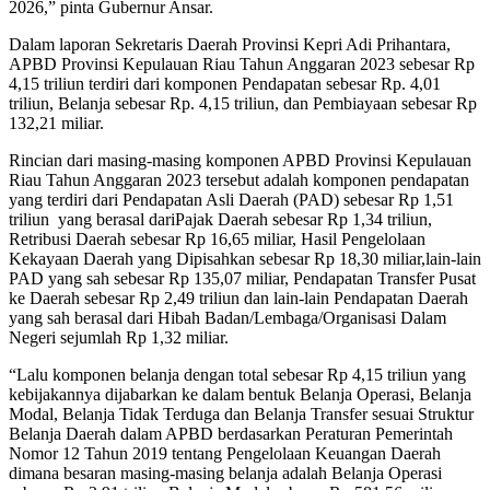
2026,” pinta Gubernur Ansar.
Dalam laporan Sekretaris Daerah Provinsi Kepri Adi Prihantara,
APBD Provinsi Kepulauan Riau Tahun Anggaran 2023 sebesar Rp
4,15 triliun terdiri dari komponen Pendapatan sebesar Rp. 4,01
triliun, Belanja sebesar Rp. 4,15 triliun, dan Pembiayaan sebesar Rp
132,21 miliar.
Rincian dari masing-masing komponen APBD Provinsi Kepulauan
Riau Tahun Anggaran 2023 tersebut adalah komponen pendapatan
yang terdiri dari Pendapatan Asli Daerah (PAD) sebesar Rp 1,51
triliun yang berasal dariPajak Daerah sebesar Rp 1,34 triliun,
Retribusi Daerah sebesar Rp 16,65 miliar, Hasil Pengelolaan
Kekayaan Daerah yang Dipisahkan sebesar Rp 18,30 miliar,lain-lain
PAD yang sah sebesar Rp 135,07 miliar, Pendapatan Transfer Pusat
ke Daerah sebesar Rp 2,49 triliun dan lain-lain Pendapatan Daerah
yang sah berasal dari Hibah Badan/Lembaga/Organisasi Dalam
Negeri sejumlah Rp 1,32 miliar.
“Lalu komponen belanja dengan total sebesar Rp 4,15 triliun yang
kebijakannya dijabarkan ke dalam bentuk Belanja Operasi, Belanja
Modal, Belanja Tidak Terduga dan Belanja Transfer sesuai Struktur
Belanja Daerah dalam APBD berdasarkan Peraturan Pemerintah
Nomor 12 Tahun 2019 tentang Pengelolaan Keuangan Daerah
dimana besaran masing-masing belanja adalah Belanja Operasi