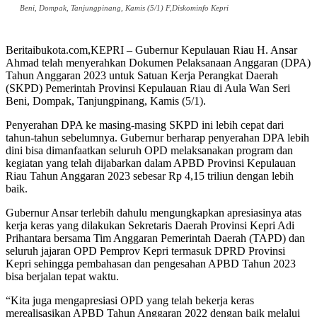
Beni, Dompak, Tanjungpinang, Kamis (5/1) F,Diskominfo Kepri
Beritaibukota.com,KEPRI – Gubernur Kepulauan Riau H. Ansar
Ahmad telah menyerahkan Dokumen Pelaksanaan Anggaran (DPA)
Tahun Anggaran 2023 untuk Satuan Kerja Perangkat Daerah
(SKPD) Pemerintah Provinsi Kepulauan Riau di Aula Wan Seri
Beni, Dompak, Tanjungpinang, Kamis (5/1).
Penyerahan DPA ke masing-masing SKPD ini lebih cepat dari
tahun-tahun sebelumnya. Gubernur berharap penyerahan DPA lebih
dini bisa dimanfaatkan seluruh OPD melaksanakan program dan
kegiatan yang telah dijabarkan dalam APBD Provinsi Kepulauan
Riau Tahun Anggaran 2023 sebesar Rp 4,15 triliun dengan lebih
baik.
Gubernur Ansar terlebih dahulu mengungkapkan apresiasinya atas
kerja keras yang dilakukan Sekretaris Daerah Provinsi Kepri Adi
Prihantara bersama Tim Anggaran Pemerintah Daerah (TAPD) dan
seluruh jajaran OPD Pemprov Kepri termasuk DPRD Provinsi
Kepri sehingga pembahasan dan pengesahan APBD Tahun 2023
bisa berjalan tepat waktu.
“Kita juga mengapresiasi OPD yang telah bekerja keras
merealisasikan APBD Tahun Anggaran 2022 dengan baik melalui