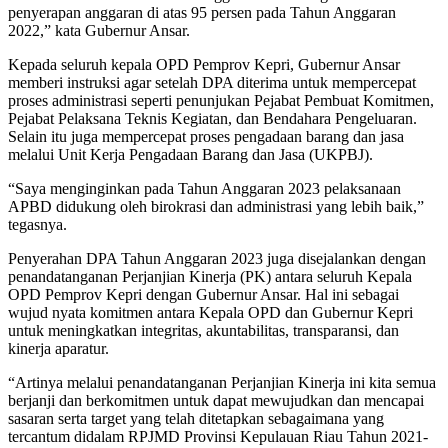
penyerapan anggaran di atas 95 persen pada Tahun Anggaran
2022,” kata Gubernur Ansar.
Kepada seluruh kepala OPD Pemprov Kepri, Gubernur Ansar
memberi instruksi agar setelah DPA diterima untuk mempercepat
proses administrasi seperti penunjukan Pejabat Pembuat Komitmen,
Pejabat Pelaksana Teknis Kegiatan, dan Bendahara Pengeluaran.
Selain itu juga mempercepat proses pengadaan barang dan jasa
melalui Unit Kerja Pengadaan Barang dan Jasa (UKPBJ).
“Saya menginginkan pada Tahun Anggaran 2023 pelaksanaan
APBD didukung oleh birokrasi dan administrasi yang lebih baik,”
tegasnya.
Penyerahan DPA Tahun Anggaran 2023 juga disejalankan dengan
penandatanganan Perjanjian Kinerja (PK) antara seluruh Kepala
OPD Pemprov Kepri dengan Gubernur Ansar. Hal ini sebagai
wujud nyata komitmen antara Kepala OPD dan Gubernur Kepri
untuk meningkatkan integritas, akuntabilitas, transparansi, dan
kinerja aparatur.
“Artinya melalui penandatanganan Perjanjian Kinerja ini kita semua
berjanji dan berkomitmen untuk dapat mewujudkan dan mencapai
sasaran serta target yang telah ditetapkan sebagaimana yang
tercantum didalam RPJMD Provinsi Kepulauan Riau Tahun 2021-