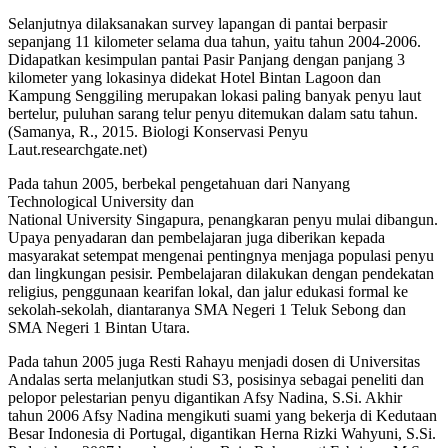
Selanjutnya dilaksanakan survey lapangan di pantai berpasir
sepanjang 11 kilometer selama dua tahun, yaitu tahun 2004-2006.
Didapatkan kesimpulan pantai Pasir Panjang dengan panjang 3
kilometer yang lokasinya didekat Hotel Bintan Lagoon dan
Kampung Senggiling merupakan lokasi paling banyak penyu laut
bertelur, puluhan sarang telur penyu ditemukan dalam satu tahun.
(Samanya, R., 2015. Biologi Konservasi Penyu
Laut.researchgate.net)
Pada tahun 2005, berbekal pengetahuan dari Nanyang
Technological University dan
National University Singapura, penangkaran penyu mulai dibangun.
Upaya penyadaran dan pembelajaran juga diberikan kepada
masyarakat setempat mengenai pentingnya menjaga populasi penyu
dan lingkungan pesisir. Pembelajaran dilakukan dengan pendekatan
religius, penggunaan kearifan lokal, dan jalur edukasi formal ke
sekolah-sekolah, diantaranya SMA Negeri 1 Teluk Sebong dan
SMA Negeri 1 Bintan Utara.
Pada tahun 2005 juga Resti Rahayu menjadi dosen di Universitas
Andalas serta melanjutkan studi S3, posisinya sebagai peneliti dan
pelopor pelestarian penyu digantikan Afsy Nadina, S.Si. Akhir
tahun 2006 Afsy Nadina mengikuti suami yang bekerja di Kedutaan
Besar Indonesia di Portugal, digantikan Herna Rizki Wahyuni, S.Si.