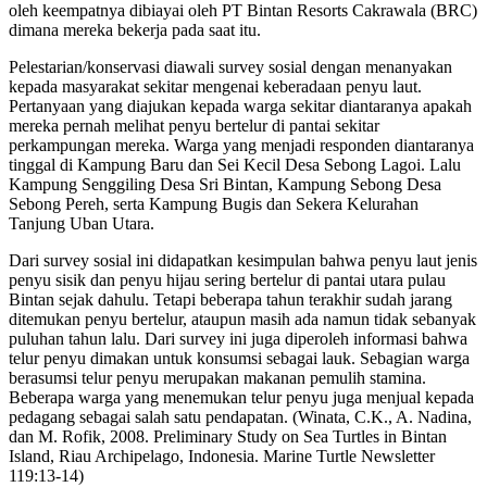
oleh keempatnya dibiayai oleh PT Bintan Resorts Cakrawala (BRC)
dimana mereka bekerja pada saat itu.
Pelestarian/konservasi diawali survey sosial dengan menanyakan
kepada masyarakat sekitar mengenai keberadaan penyu laut.
Pertanyaan yang diajukan kepada warga sekitar diantaranya apakah
mereka pernah melihat penyu bertelur di pantai sekitar
perkampungan mereka. Warga yang menjadi responden diantaranya
tinggal di Kampung Baru dan Sei Kecil Desa Sebong Lagoi. Lalu
Kampung Senggiling Desa Sri Bintan, Kampung Sebong Desa
Sebong Pereh, serta Kampung Bugis dan Sekera Kelurahan
Tanjung Uban Utara.
Dari survey sosial ini didapatkan kesimpulan bahwa penyu laut jenis
penyu sisik dan penyu hijau sering bertelur di pantai utara pulau
Bintan sejak dahulu. Tetapi beberapa tahun terakhir sudah jarang
ditemukan penyu bertelur, ataupun masih ada namun tidak sebanyak
puluhan tahun lalu. Dari survey ini juga diperoleh informasi bahwa
telur penyu dimakan untuk konsumsi sebagai lauk. Sebagian warga
berasumsi telur penyu merupakan makanan pemulih stamina.
Beberapa warga yang menemukan telur penyu juga menjual kepada
pedagang sebagai salah satu pendapatan. (Winata, C.K., A. Nadina,
dan M. Rofik, 2008. Preliminary Study on Sea Turtles in Bintan
Island, Riau Archipelago, Indonesia. Marine Turtle Newsletter
119:13-14)