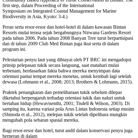
first step, dalam Proceeding of the International
Symposium on Integrated Coastal Management for Marine
Biodiversity in Asia, Kyoto: 3-4.)
Peran serta resor-resor dan hotel-hotel di dalam kawasan Bintan
Resorts mulai terasa sejak bergabungnya Nirwana Gardens Resort
pada tahun 2006. Pada tahun 2008 Banyan Tree turut berpartisipasi
dan di tahun 2009 Club Med Bintan juga ikut serta di dalam
program ini.
Pelestarian penyu laut yang dibiayai oleh PT BRC ini mengadopsi
prinsip pelepasan tukik secara langsung, saat matahari mulai
terbenam, berdasarkan fakta bahwa mereka menyimpan data
orientasi pantai tempat mereka menetas, untuk kembali lagi setelah
dewasa (Lohmann et al., 2008; 2013; Brothers & Lohmann, 2015).
Praktek penangkaran dan pemeliharaan tukik sebelum dilepas
diketahui berpengaruh terhadap orientasi tukik dan naluri untuk
bertahan hidup (Hewavisenthi, 2001; Tisdell & Wilson, 2003). Di
samping itu, karena variasi pola Arus Lintas Indonesia setiap musim
(Shinoda et al., 2012), melepas tukik setelah dipelihara mungkin
mengubah pola sebaran spasial mereka.
Bagi resor-resor dan hotel, turut andil dalam konservasi penyu juga
berperan di dalam