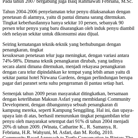
Pada tahun 2007 bergabung juga Baiq Rahmawati Febriana, M.Sc.
Tahun 2004-2006 penyelamatan telur penyu dilaksanakan dengan
penetasan di alamnya, yaitu di pantai dimana sarang ditemukan.
Tingkat keberhasilannya hanya sekitar 10 persen, sebanyak 90
persen telur penyu yang baru disarangkan oleh induk penyu diambil
oleh nelayan sekitar untuk dikonsumsi atau dijual.
Seiring kematangan teknik-teknik yang berhubungan dengan
penangkaran, tingkat
kesuksesan penetasan telur juga meningkat, dengan variasi antara
74%-98%. Dimana teknik penangkaran dirubah, yang tadinya
secara alami dimana ditemukan, menjadi rekayasa penangkaran
dengan cara telur dipindahkan ke tempat yang lebih aman yaitu di
sekitar pantai hotel Nirwana Gardens, dengan perlindungan berupa
pagar dari paranet serta suhu pengeraman di pantau setiap hari.
Semenjak tahun 2009 peran masyarakat ditingkatkan, bersamaan
dengan keterlibatan Maksun Asfari yang membidangi Community
Development, dengan dibangunnya sebuah penangkaran di
kampung mereka, seperti Kampung Senggiling. Hal ini, dan upaya-
upaya lain di atas, berhasil menurunkan tingkat pengambilan telur
penyu oleh masyarakat setempat dari 91% di tahun 2004 menjadi
20% di tahun 2009. (Winata, Catharine K., R. Samanya, R.
Febriana, H.R. Wahyuni, M. Asfari, dan M. Rofiq, 2010.
Community Based Approach to Turtle Conservation in Bintan: The