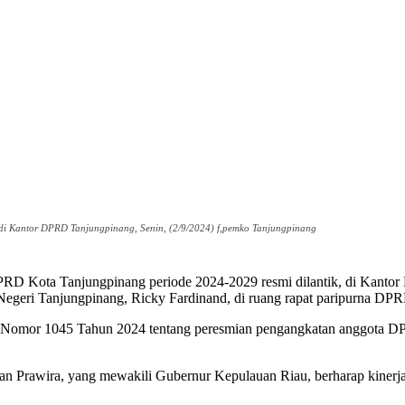
di Kantor DPRD Tanjungpinang, Senin, (2/9/2024) f,pemko Tanjungpinang
ta Tanjungpinang periode 2024-2029 resmi dilantik, di Kantor DPR
Negeri Tanjungpinang, Ricky Fardinand, di ruang rapat paripurna DP
au Nomor 1045 Tahun 2024 tentang peresmian pengangkatan anggota 
 Prawira, yang mewakili Gubernur Kepulauan Riau, berharap kinerj