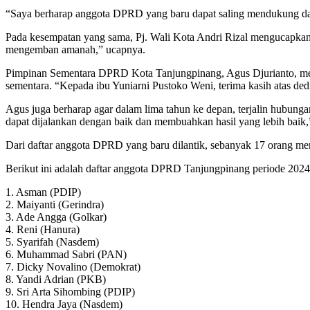
“Saya berharap anggota DPRD yang baru dapat saling mendukung dan
Pada kesempatan yang sama, Pj. Wali Kota Andri Rizal mengucapkan
mengemban amanah,” ucapnya.
Pimpinan Sementara DPRD Kota Tanjungpinang, Agus Djurianto, me
sementara. “Kepada ibu Yuniarni Pustoko Weni, terima kasih atas dedi
Agus juga berharap agar dalam lima tahun ke depan, terjalin hubun
dapat dijalankan dengan baik dan membuahkan hasil yang lebih baik
Dari daftar anggota DPRD yang baru dilantik, sebanyak 17 orang me
Berikut ini adalah daftar anggota DPRD Tanjungpinang periode 2024-
1. Asman (PDIP)
2. Maiyanti (Gerindra)
3. Ade Angga (Golkar)
4. Reni (Hanura)
5. Syarifah (Nasdem)
6. Muhammad Sabri (PAN)
7. Dicky Novalino (Demokrat)
8. Yandi Adrian (PKB)
9. Sri Arta Sihombing (PDIP)
10. Hendra Jaya (Nasdem)