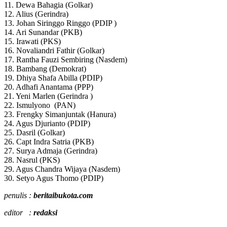
11. Dewa Bahagia (Golkar)
12. Alius (Gerindra)
13. Johan Siringgo Ringgo (PDIP )
14. Ari Sunandar (PKB)
15. Irawati (PKS)
16. Novaliandri Fathir (Golkar)
17. Rantha Fauzi Sembiring (Nasdem)
18. Bambang (Demokrat)
19. Dhiya Shafa Abilla (PDIP)
20. Adhafi Anantama (PPP)
21. Yeni Marlen (Gerindra )
22. Ismulyono (PAN)
23. Frengky Simanjuntak (Hanura)
24. Agus Djurianto (PDIP)
25. Dasril (Golkar)
26. Capt Indra Satria (PKB)
27. Surya Admaja (Gerindra)
28. Nasrul (PKS)
29. Agus Chandra Wijaya (Nasdem)
30. Setyo Agus Thomo (PDIP)
penulis :
beritaibukota.com
editor :
redaksi