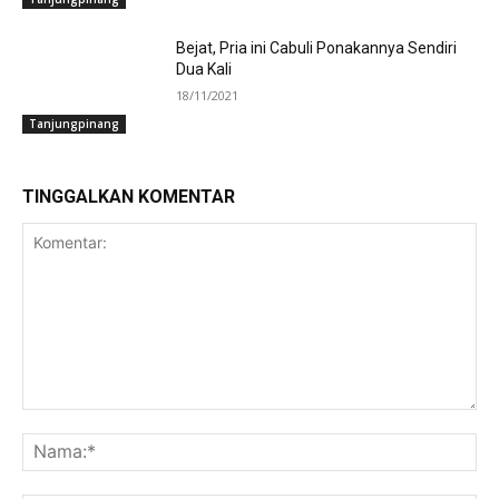
Bejat, Pria ini Cabuli Ponakannya Sendiri
Dua Kali
18/11/2021
Tanjungpinang
TINGGALKAN KOMENTAR
Komentar:
Na