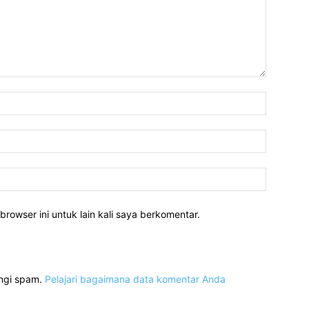
Nama:*
Email:*
Website:
rowser ini untuk lain kali saya berkomentar.
angi spam.
Pelajari bagaimana data komentar Anda