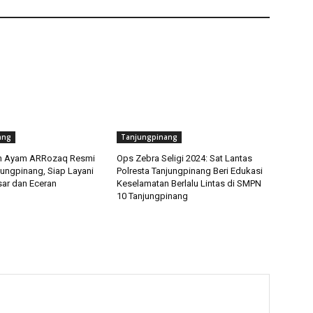
ang
Tanjungpinang
n Ayam ARRozaq Resmi
Ops Zebra Seligi 2024: Sat Lantas
jungpinang, Siap Layani
Polresta Tanjungpinang Beri Edukasi
ar dan Eceran
Keselamatan Berlalu Lintas di SMPN
10 Tanjungpinang