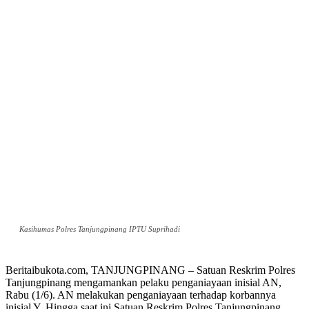
Kasihumas Polres Tanjungpinang IPTU Suprihadi
Beritaibukota.com, TANJUNGPINANG – Satuan Reskrim Polres
Tanjungpinang mengamankan pelaku penganiayaan inisial AN,
Rabu (1/6). AN melakukan penganiayaan terhadap korbannya
inisial Y. Hingga saat ini Satuan Reskrim Polres Tanjungpinang