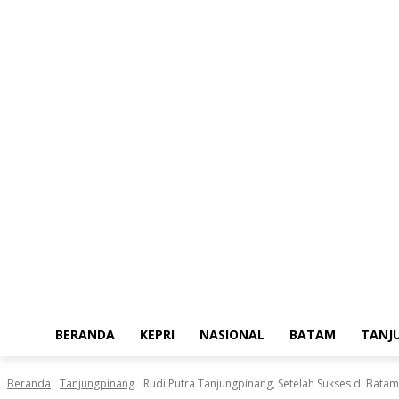
Jumat, Agustus 7, 2026
BERANDA
KEPRI
NASIONAL
BATAM
TANJ
Beranda
Tanjungpinang
Rudi Putra Tanjungpinang, Setelah Sukses di Batam,