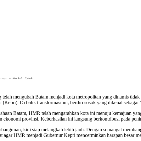
rapa waktu lalu F,dok
h mengubah Batam menjadi kota metropolitan yang dinamis tidak han
u (Kepri). Di balik transformasi ini, berdiri sosok yang dikenal s
haan Batam, HMR telah mengarahkan kota ini menuju kemajuan yang 
ekonomi provinsi. Keberhasilan ini langsung berkontribusi pada peni
pembangunan, kini siap melangkah lebih jauh. Dengan semangat memba
at agar HMR menjadi Gubernur Kepri mencerminkan harapan besar mer