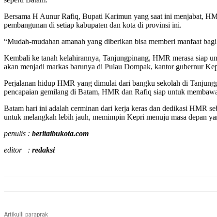
Bersama H Aunur Rafiq, Bupati Karimun yang saat ini menjabat, H
pembangunan di setiap kabupaten dan kota di provinsi ini.
“Mudah-mudahan amanah yang diberikan bisa memberi manfaat bag
Kembali ke tanah kelahirannya, Tanjungpinang, HMR merasa siap un
akan menjadi markas barunya di Pulau Dompak, kantor gubernur Kep
Perjalanan hidup HMR yang dimulai dari bangku sekolah di Tanjungp
pencapaian gemilang di Batam, HMR dan Rafiq siap untuk membawa 
Batam hari ini adalah cerminan dari kerja keras dan dedikasi HMR se
untuk melangkah lebih jauh, memimpin Kepri menuju masa depan yang
penulis :
beritaibukota.com
editor :
redaksi
Artikulli paraprak