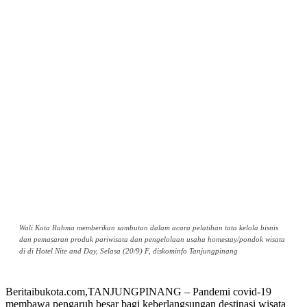
Wali Kota Rahma memberikan sambutan dalam acara pelatihan tata kelola bisnis
dan pemasaran produk pariwisata dan pengelolaan usaha homestay/pondok wisata
di di Hotel Nite and Day, Selasa (20/9) F, diskominfo Tanjungpinang
Beritaibukota.com,TANJUNGPINANG – Pandemi covid-19
membawa pengaruh besar bagi keberlangsungan destinasi wisata