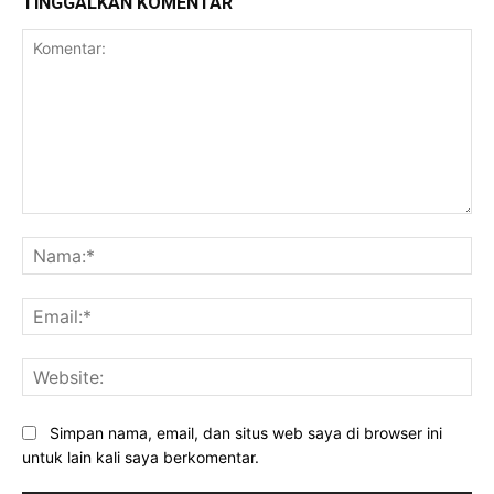
TINGGALKAN KOMENTAR
Komentar:
Na
Ema
Web
Simpan nama, email, dan situs web saya di browser ini
untuk lain kali saya berkomentar.