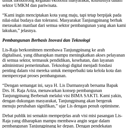
untuk mendorong kegiatan ekonomi masyarakat, khususnya dalam
sektor UMKM dan pariwisata.
“Kami ingin menciptakan kota yang maju, tapi tetap berpijak pada
nilai-nilai budaya dan toleransi. Masyarakat Tanjungpinang berhak
merasakan manfaat dari semua sektor pembangunan yang akan kami
lakukan,” jelasnya.
Pembangunan Berbasis Inovasi dan Teknologi
Lis-Raja berkomitmen membawa Tanjungpinang ke arah
digitalisasi, yang diharapkan mampu meningkatkan akses pelayanan
di semua sektor, termasuk pendidikan, kesehatan, dan layanan
administrasi pemerintahan. Teknologi digital menjadi fondasi
penting dalam visi mereka untuk memperbaiki tata kelola kota dan
mempercepat proses pembangunan.
“Dengan semangat ini, saya H. Lis Darmansyah bersama Bapak
Drs. H. Raja Ariza, menawarkan konsep pembangunan
Tanjungpinang Berbenah melalui visi BIMA SAKTI. Kami yakin,
dengan dukungan masyarakat, Tanjungpinang akan bergerak
menuju perubahan signifikan,” ujar Lis dengan penuh optimisme.
Debat publik ini semakin memperjelas arah visi misi pasangan Lis-
Raja yang diharapkan mampu membawa angin segar dalam
pembangunan Tanjungpinang ke depan. Dengan pendekatan