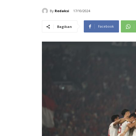
By
Redaksi
17/10/2024
Facebook
Bagikan