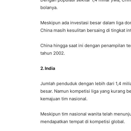
bolanya.
Meskipun ada investasi besar dalam liga do
China masih kesulitan bersaing di tingkat in
China hingga saat ini dengan penampilan ter
tahun 2002.
2. India
Jumlah penduduk dengan lebih dari 1,4 mili
besar. Namun kompetisi liga yang kurang 
kemajuan tim nasional.
Meskipun tim nasional wanita telah menunj
mendapatkan tempat di kompetisi global.