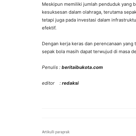
Meskipun memiliki jumlah penduduk yang b
kesuksesan dalam olahraga, terutama sepak
tetapi juga pada investasi dalam infrastru
efektif.
Dengan kerja keras dan perencanaan yang t
sepak bola masih dapat terwujud di masa d
Penulis :
beritaibukota.com
editor :
redaksi
Artikulli paraprak