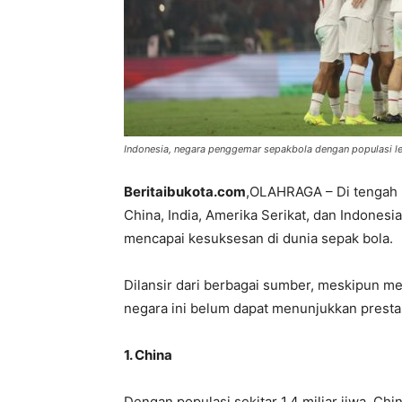
Indonesia, negara penggemar sepakbola dengan populasi lebi
Beritaibukota.com
,OLAHRAGA – Di tengah 
China, India, Amerika Serikat, dan Indone
mencapai kesuksesan di dunia sepak bola.
Dilansir dari berbagai sumber, meskipun me
negara ini belum dapat menunjukkan prestasi
1. China
Dengan populasi sekitar 1,4 miliar jiwa, Ch