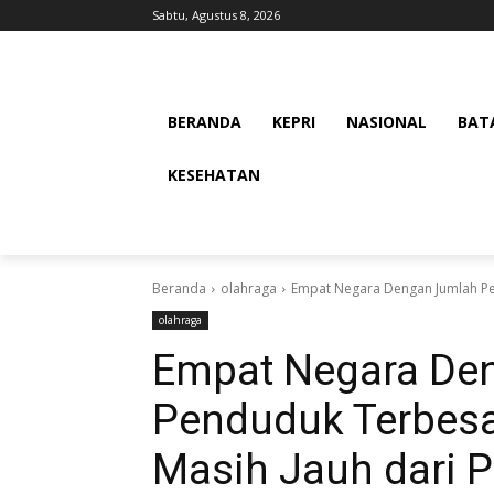
Sabtu, Agustus 8, 2026
BERANDA
KEPRI
NASIONAL
BAT
KESEHATAN
Beranda
olahraga
Empat Negara Dengan Jumlah Pen
olahraga
Empat Negara De
Penduduk Terbesar
Masih Jauh dari P