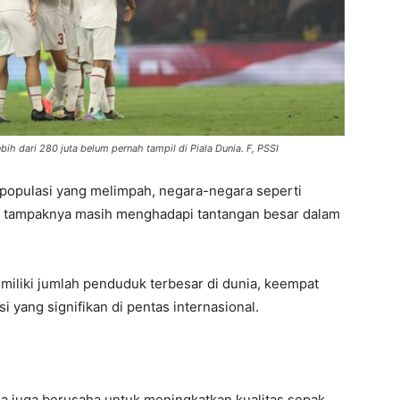
h dari 280 juta belum pernah tampil di Piala Dunia. F, PSSI
populasi yang melimpah, negara-negara seperti
sia tampaknya masih menghadapi tantangan besar dalam
miliki jumlah penduduk terbesar di dunia, keempat
 yang signifikan di pentas internasional.
ina juga berusaha untuk meningkatkan kualitas sepak