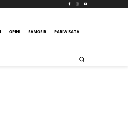
N
OPINI
SAMOSIR
PARIWISATA