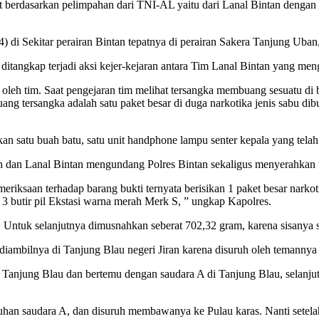
 berdasarkan pelimpahan dari TNI-AL yaitu dari Lanal Bintan dengan 
 di Sekitar perairan Bintan tepatnya di perairan Sakera Tanjung Uban,
tangkap terjadi aksi kejer-kejaran antara Tim Lanal Bintan yang meng
 oleh tim. Saat pengejaran tim melihat tersangka membuang sesuatu di
ng tersangka adalah satu paket besar di duga narkotika jenis sabu di
tkan satu buah batu, satu unit handphone lampu senter kepala yang tela
 dan Lanal Bintan mengundang Polres Bintan sekaligus menyerahkan t
riksaan terhadap barang bukti ternyata berisikan 1 paket besar narkoti
n 3 butir pil Ekstasi warna merah Merk S, ” ungkap Kapolres.
. Untuk selanjutnya dimusnahkan seberat 702,32 gram, karena sisanya s
diambilnya di Tanjung Blau negeri Jiran karena disuruh oleh temannya 
Tanjung Blau dan bertemu dengan saudara A di Tanjung Blau, selanjut
uhan saudara A, dan disuruh membawanya ke Pulau karas. Nanti setela