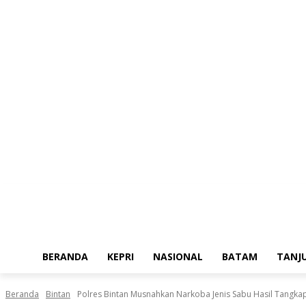
Jumat, Agustus 7, 2026
BERANDA
KEPRI
NASIONAL
BATAM
TANJ
Beranda
Bintan
Polres Bintan Musnahkan Narkoba Jenis Sabu Hasil Tangkapa