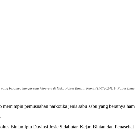
ang beratnya hampir satu kilogram di Mako Polres Bintan, Kamis (11/7/2024). F, Polres Bint
emimpin pemusnahan narkotika jenis sabu-sabu yang beratnya hampir
.
lres Bintan Iptu Davinsi Josie Sidabutar, Kejari Bintan dan Penaseha