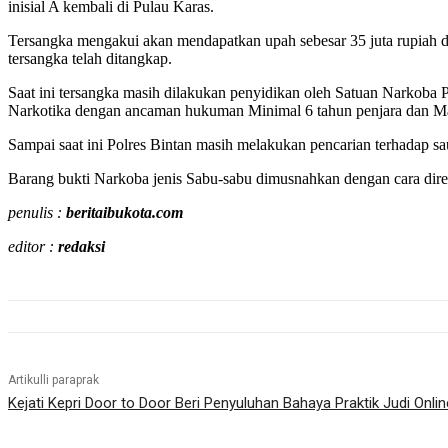
inisial A kembali di Pulau Karas.
Tersangka mengakui akan mendapatkan upah sebesar 35 juta rupiah d
tersangka telah ditangkap.
Saat ini tersangka masih dilakukan penyidikan oleh Satuan Narkoba 
Narkotika dengan ancaman hukuman Minimal 6 tahun penjara dan Ma
Sampai saat ini Polres Bintan masih melakukan pencarian terhadap 
Barang bukti Narkoba jenis Sabu-sabu dimusnahkan dengan cara direb
penulis :
beritaibukota.com
editor :
redaksi
Artikulli paraprak
Kejati Kepri Door to Door Beri Penyuluhan Bahaya Praktik Judi Onlin