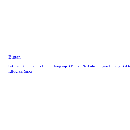
Bintan
Satresnarkoba Polres Bintan Tangkap 3 Pelaku Narkoba dengan Barang Bukti
Kilogram Sabu