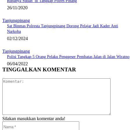
Rupanya Sudah di Tangkap Polres Pinang
26/11/2020
Tanjungpinang
Sat Binmas Polresta Tanjungpinang Dorong Pelajar Jadi Kader Anti
Narkoba
02/12/2024
Tanjungpinang
Polisi Tangkap 5 Orang Pelaku Penggeser Pembatas Jalan di Jalan Wiratno
06/04/2022
TINGGALKAN KOMENTAR
Komentar:
Silakan masukkan komentar anda!
Nama:*