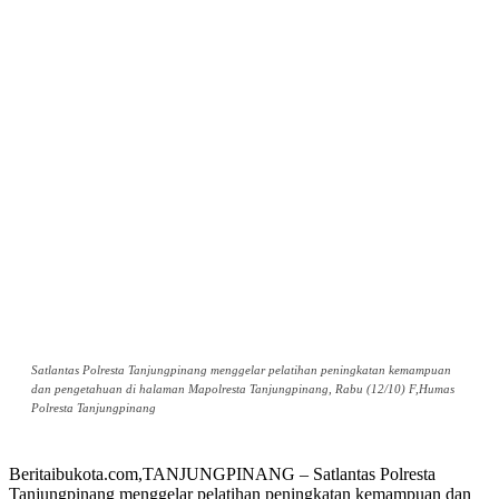
Satlantas Polresta Tanjungpinang menggelar pelatihan peningkatan kemampuan
dan pengetahuan di halaman Mapolresta Tanjungpinang, Rabu (12/10) F,Humas
Polresta Tanjungpinang
Beritaibukota.com,TANJUNGPINANG – Satlantas Polresta
Tanjungpinang menggelar pelatihan peningkatan kemampuan dan