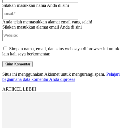
Silakan masukkan nama Anda di sini
Email:*
Anda telah memasukkan alamat email yang salah!
Silakan masukkan alamat email Anda di sini
Website:
Simpan nama, email, dan situs web saya di browser ini untuk
lain kali saya berkomentar.
Situs ini menggunakan Akismet untuk mengurangi spam.
Pelajari
bagaimana data komentar Anda diproses
ARTIKEL LEBIH