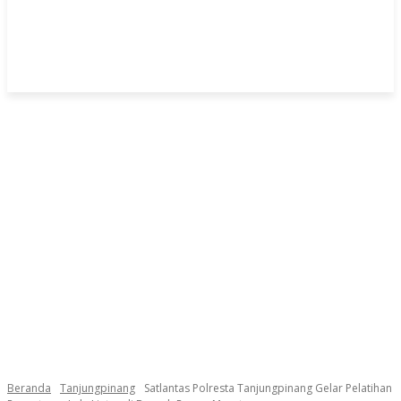
Beranda
Tanjungpinang
Satlantas Polresta Tanjungpinang Gelar Pelatihan