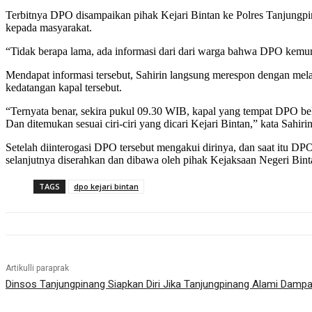
Terbitnya DPO disampaikan pihak Kejari Bintan ke Polres Tanjungpin
kepada masyarakat.
“Tidak berapa lama, ada informasi dari dari warga bahwa DPO kemung
Mendapat informasi tersebut, Sahirin langsung merespon dengan mel
kedatangan kapal tersebut.
“Ternyata benar, sekira pukul 09.30 WIB, kapal yang tempat DPO be
Dan ditemukan sesuai ciri-ciri yang dicari Kejari Bintan,” kata Sahirin
Setelah diinterogasi DPO tersebut mengakui dirinya, dan saat itu 
selanjutnya diserahkan dan dibawa oleh pihak Kejaksaan Negeri Binta
TAGS
dpo kejari bintan
Artikulli paraprak
Dinsos Tanjungpinang Siapkan Diri Jika Tanjungpinang Alami Damp