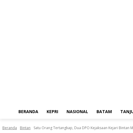
Kamis, Agustus 6, 2026
BERANDA
KEPRI
NASIONAL
BATAM
TANJ
Beranda
Bintan
Satu Orang Tertangkap, Dua DPO Kejaksaan Kejari Bintan 