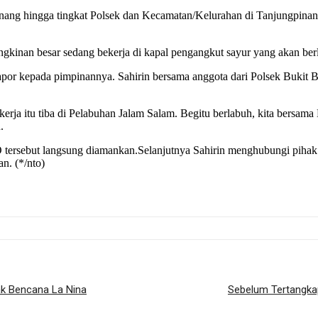
ang hingga tingkat Polsek dan Kecamatan/Kelurahan di Tanjungpinang.
kinan besar sedang bekerja di kapal pengangkut sayur yang akan berla
apor kepada pimpinannya. Sahirin bersama anggota dari Polsek Bukit 
kerja itu tiba di Pelabuhan Jalam Salam. Begitu berlabuh, kita bers
.
DPO tersebut langsung diamankan.Selanjutnya Sahirin menghubungi pih
n. (*/nto)
ak Bencana La Nina
Sebelum Tertangkap