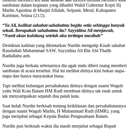
sambutan dalam kegiatan yang dihadiri Wakil Gubernur Kepri Hj
Marlin Agustina di Masjid Alfalah, Seipasir, Meral, Kabupaten
Karimun, Selasa (21/2).
“Ya Ali, kulihat sahabat-sahabatmu begitu setia sehingga banyak
sekali. Berapakah sahabatmu itu? Sayyidina Ali menjawab,
“Nanti akan kuhitung setelah aku tertimpa musibah”
Demikian kalimat yang dilontarkan Nurdin mengutip Kisah sahabat
Rasulullah Muhammad SAW, Sayyidina Ali Bin Abi Thalib
Radiallahu anh.
Nurdin juga berkata sebenarnya dia agak malu diberi ruang memberi
sambutan di acara tersebut. Hal ini melihat dirinya kini bukan siapa-
siapa dan hanya masyarakat biasa.
Tapi melihat hubungan persahabatan dirinya dengan suami Wagub
yaitu Wali Kota Batam HM Rudi membuat dirinya tak enak untuk
tak menyampaikan sepatah dua patah kata.
Saat itulah Nurdin berkisah tentang keikhlasan dan persahabatannya
dengan suami Wagub Marlin, H Muhammad Rudi (HMR), yang
juga menjabat sebagai Kepala Badan Pengusahaan Batam.
Nurdin pun berkisah waktu dia masih menjabat sebagai Bupati