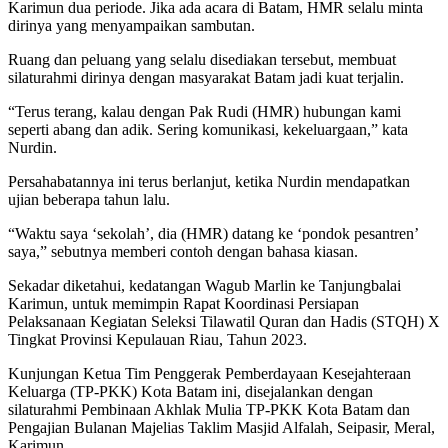
Karimun dua periode. Jika ada acara di Batam, HMR selalu minta
dirinya yang menyampaikan sambutan.
Ruang dan peluang yang selalu disediakan tersebut, membuat
silaturahmi dirinya dengan masyarakat Batam jadi kuat terjalin.
“Terus terang, kalau dengan Pak Rudi (HMR) hubungan kami
seperti abang dan adik. Sering komunikasi, kekeluargaan,” kata
Nurdin.
Persahabatannya ini terus berlanjut, ketika Nurdin mendapatkan
ujian beberapa tahun lalu.
“Waktu saya ‘sekolah’, dia (HMR) datang ke ‘pondok pesantren’
saya,” sebutnya memberi contoh dengan bahasa kiasan.
Sekadar diketahui, kedatangan Wagub Marlin ke Tanjungbalai
Karimun, untuk memimpin Rapat Koordinasi Persiapan
Pelaksanaan Kegiatan Seleksi Tilawatil Quran dan Hadis (STQH) X
Tingkat Provinsi Kepulauan Riau, Tahun 2023.
Kunjungan Ketua Tim Penggerak Pemberdayaan Kesejahteraan
Keluarga (TP-PKK) Kota Batam ini, disejalankan dengan
silaturahmi Pembinaan Akhlak Mulia TP-PKK Kota Batam dan
Pengajian Bulanan Majelias Taklim Masjid Alfalah, Seipasir, Meral,
Karimun.