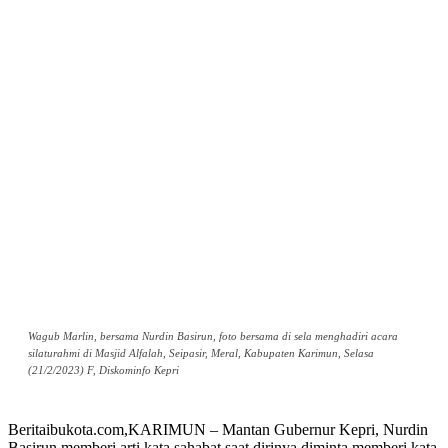
Wagub Marlin, bersama Nurdin Basirun, foto bersama di sela menghadiri acara
silaturahmi di Masjid Alfalah, Seipasir, Meral, Kabupaten Karimun, Selasa
(21/2/2023) F, Diskominfo Kepri
Beritaibukota.com,KARIMUN – Mantan Gubernur Kepri, Nurdin
Basirun memberi arti kata sahabat saat dirinya diminta memberi kata